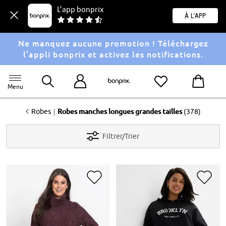
L’app bonprix
À l'app
Ne manquez aucune promotion ! Téléchargez
l’appli bonprix et activez les notifications.
Menu
<
|
Robes
Robes manches longues grandes tailles
(378)
Filtrer/Trier