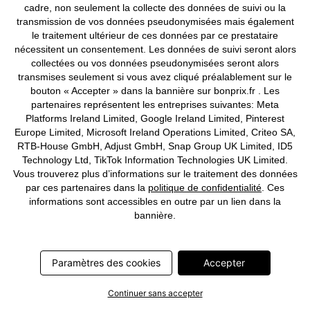
cadre, non seulement la collecte des données de suivi ou la
transmission de vos données pseudonymisées mais également
le traitement ultérieur de ces données par ce prestataire
nécessitent un consentement. Les données de suivi seront alors
collectées ou vos données pseudonymisées seront alors
transmises seulement si vous avez cliqué préalablement sur le
bouton « Accepter » dans la bannière sur bonprix.fr . Les
partenaires représentent les entreprises suivantes: Meta
Platforms Ireland Limited, Google Ireland Limited, Pinterest
BONS PLANS
Europe Limited, Microsoft Ireland Operations Limited, Criteo SA,
Robe fluide en viscose
Robe caftan en viscose fluide
RTB-House GmbH, Adjust GmbH, Snap Group UK Limited, ID5
mélangée
CHF 37,95
Technology Ltd, TikTok Information Technologies UK Limited.
CHF 29,95
-44%
CHF 53,95
Vous trouverez plus d’informations sur le traitement des données
par ces partenaires dans la
politique de confidentialité
. Ces
informations sont accessibles en outre par un lien dans la
bannière.
Paramètres des cookies
Accepter
Continuer sans accepter