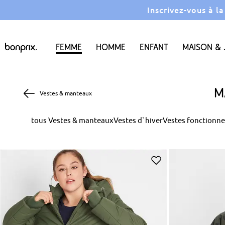
Inscrivez-vous à l
Femme
Homme
Enfant
Maison & 
M
Vestes & manteaux
tous Vestes & manteaux
Vestes d`hiver
Vestes fonctionne