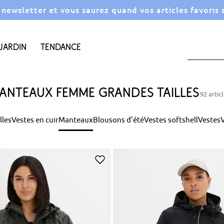
a newsletter et vous saurez quand vos articles favoris
Jardin
Tendance
anteaux femme grandes tailles
92 artic
lles
Vestes en cuir
Manteaux
Blousons d'été
Vestes softshell
Vestes
V