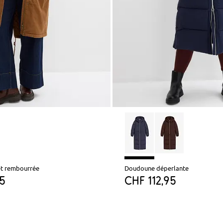
et rembourrée
Doudoune déperlante
95
CHF 112,95