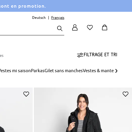
 sont en promotion.
Deutsch
Français
Filtrage et tri
les
›
estes mi saison
Parkas
Gilet sans manches
Vestes & manteaux
Veste