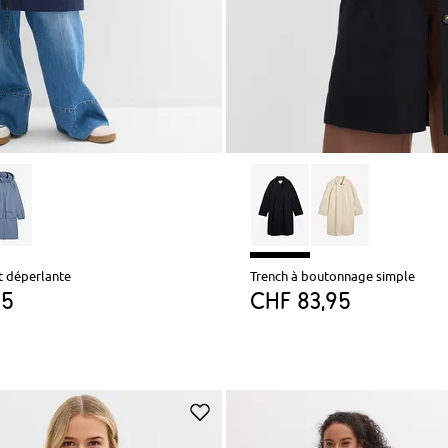
t déperlante
Trench à boutonnage simple
95
CHF 83,95