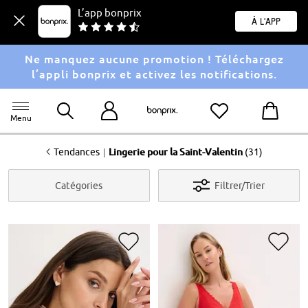
L’app bonprix
À l'app
Ne manquez aucune promotion ! Téléchargez
l’appli bonprix et activez les notifications.
Menu
<
|
Tendances
Lingerie pour la Saint-Valentin
(31)
Catégories
Filtrer/Trier