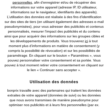
personnelles
, afin d’enregistrer et/ou de récupérer des
informations sur votre appareil (adresse IP, ID utilisateur,
Nos Moyens de Paiement
informations sur le navigateur, identifiants des appareils).
L’utilisation des données est réalisée à des fins d'identification
Nos Services
sur des sites de tiers (en utilisant également des adresses e-mail
pseudonymisées), pour vous adresser des publicités et contenus
personnalisés, mesurer l'impact des publicités et du contenu
Nos Collections
ainsi que pour acquérir des informations sur les groupes cibles et
les développements de produits. Vous trouverez
ici
à tout
Notre Entreprise
moment plus d’informations en matière de consentement (y
compris la possibilité de révocation) et sur les possibilités de
paramétrage. En cliquant sur le bouton « Paramètres », vous
Retrouvez bonprix sur
pouvez personnaliser votre consentement et sa portée. Vous
pouvez à tout moment retirer votre consentement en cliquant sur
le lien « Continuer sans accepter ».
Prix indiqués TVA comprise avec en sus
frais de port & de service
Utilisation des données
bonprix travaille avec des partenaires qui traitent les données
CGV
Données personnelles
Paramètres des cookies
extraites de votre appareil (données de suivi) ou les données
que nous avons transmises de manière pseudonyme pour
Mentions légales
Résilier le contrat
optimiser nos publicités et à leurs fins personnelles (par ex.