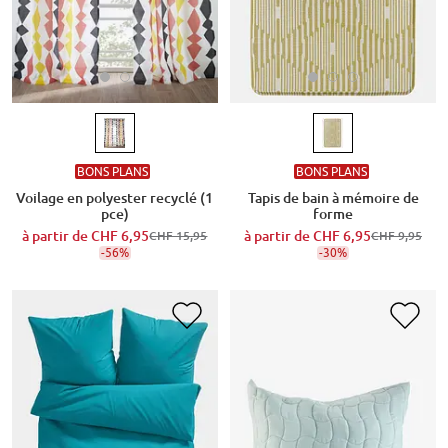
BONS PLANS
BONS PLANS
Voilage en polyester recyclé (1
Tapis de bain à mémoire de
pce)
forme
à partir de
CHF 6,95
à partir de
CHF 6,95
CHF 15,95
CHF 9,95
-56%
-30%