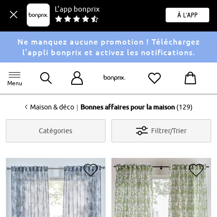
L’app bonprix
À l'app
Ne manquez aucune promotion ! Téléchargez
l’appli bonprix et activez les notifications.
Menu
<
|
Maison & déco
Bonnes affaires pour la maison
(129)
Catégories
Filtrer/Trier