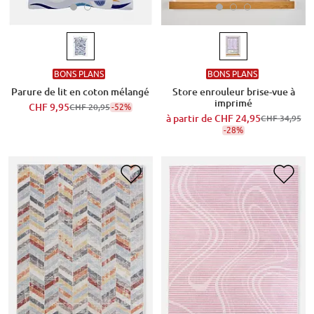
BONS PLANS
BONS PLANS
Parure de lit en coton mélangé
Store enrouleur brise-vue à
imprimé
CHF 9,95
-52%
CHF 20,95
à partir de
CHF 24,95
CHF 34,95
-28%