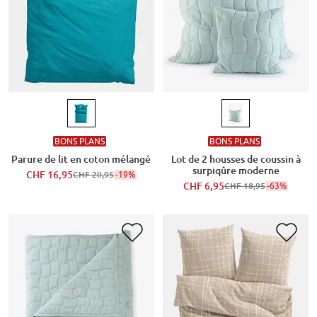
BONS PLANS
BONS PLANS
Parure de lit en coton mélangé
Lot de 2 housses de coussin à
surpiqûre moderne
CHF 16,95
-19%
CHF 20,95
CHF 6,95
-63%
CHF 18,95