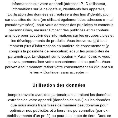
informations sur votre appareil (adresse IP, ID utilisateur,
informations sur le navigateur, identifiants des appareils).
L’utilisation des données est réalisée à des fins d'identification
sur des sites de tiers (en utilisant également des adresses e-mail
pseudonymisées), pour vous adresser des publicités et contenus
personnalisés, mesurer l'impact des publicités et du contenu
ainsi que pour acquérir des informations sur les groupes cibles et
les développements de produits. Vous trouverez
ici
à tout
moment plus d’informations en matière de consentement (y
compris la possibilité de révocation) et sur les possibilités de
paramétrage. En cliquant sur le bouton « Paramètres », vous
pouvez personnaliser votre consentement et sa portée. Vous
pouvez à tout moment retirer votre consentement en cliquant sur
le lien « Continuer sans accepter ».
Utilisation des données
bonprix travaille avec des partenaires qui traitent les données
BONS PLANS
BONS PLANS
extraites de votre appareil (données de suivi) ou les données
que nous avons transmises de manière pseudonyme pour
Salon de jardin (5 pièces)
Set de vases
optimiser nos publicités et à leurs fins personnelles (par ex.
CHF 189,95
-50%
CHF 16,95
-56%
CHF 379,95
CHF 38,95
établissements d’un profil) ou pour le compte de tiers. Dans ce