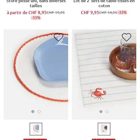
Store plissé uni, dans diverses
Lot de 2 sets de table tissés en
tailles
coton
à partir de
CHF 8,95
CHF 9,95
-33%
CHF 19,95
CHF 14,95
-55%