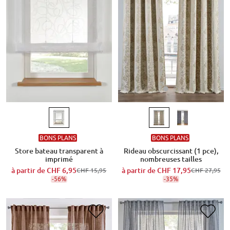
BONS PLANS
BONS PLANS
Rideau obscurcissant (1 pce),
Store bateau transparent à
nombreuses tailles
imprimé
à partir de
CHF 17,95
à partir de
CHF 6,95
CHF 27,95
CHF 15,95
-35%
-56%