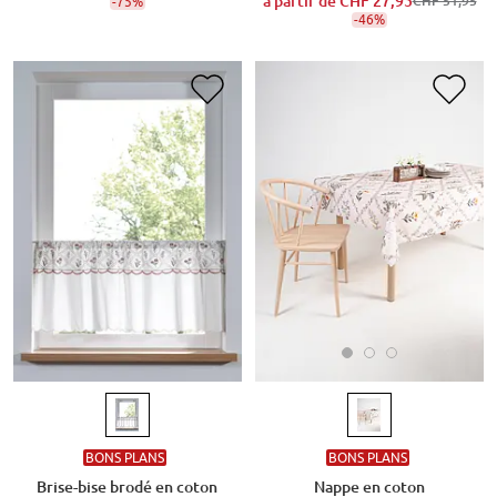
à partir de
CHF 27,95
-75%
CHF 51,95
-46%
BONS PLANS
BONS PLANS
Nappe en coton
Brise-bise brodé en coton