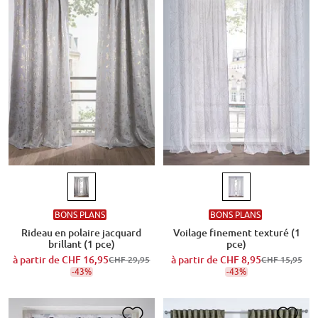
BONS PLANS
BONS PLANS
Voilage finement texturé (1
Rideau en polaire jacquard
pce)
brillant (1 pce)
à partir de
CHF 8,95
à partir de
CHF 16,95
CHF 15,95
CHF 29,95
-43%
-43%