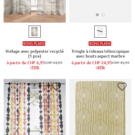
BONS PLANS
BONS PLANS
Tringle à rideaux télescopique
Voilage avec polyester recyclé
avec bouts aspect marbre
(1 pce)
à partir de
CHF 24,95
à partir de
CHF 6,95
CHF 45,95
CHF 24,95
-45%
-72%