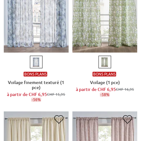
BONS PLANS
BONS PLANS
Voilage finement texturé (1
Voilage (1 pce)
pce)
à partir de
CHF 6,95
CHF 16,95
à partir de
CHF 6,95
CHF 15,95
-58%
-56%