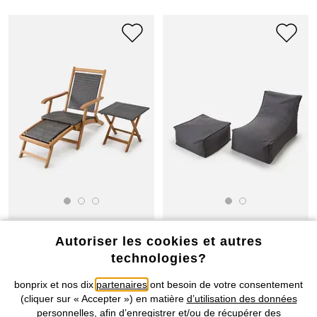
Autoriser les cookies et autres
technologies?
BONS PLANS
BONS PLANS
bonprix et nos dix
partenaires
ont besoin de votre consentement
Mobilier de jardin (2 pces)
Fauteuil de jardin
(cliquer sur « Accepter ») en matière
d’utilisation des données
CHF 219,95
-51%
CHF 189,95
-48%
CHF 449,95
CHF 369,95
personnelles
, afin d’enregistrer et/ou de récupérer des