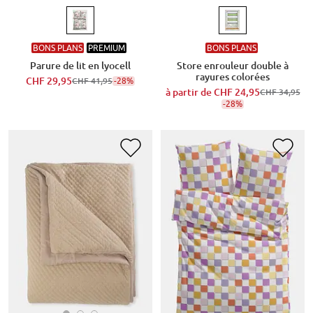
BONS PLANS
PREMIUM
BONS PLANS
Parure de lit en lyocell
Store enrouleur double à
rayures colorées
CHF 29,95
-28%
CHF 41,95
à partir de
CHF 24,95
CHF 34,95
-28%