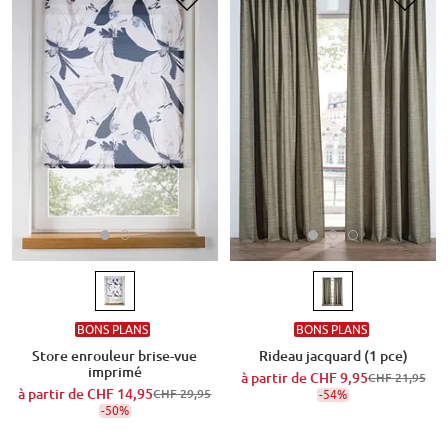
BONS PLANS
BONS PLANS
Store enrouleur brise-vue
Rideau jacquard (1 pce)
imprimé
à partir de
CHF 9,95
CHF 21,95
à partir de
CHF 14,95
CHF 29,95
-54%
-50%