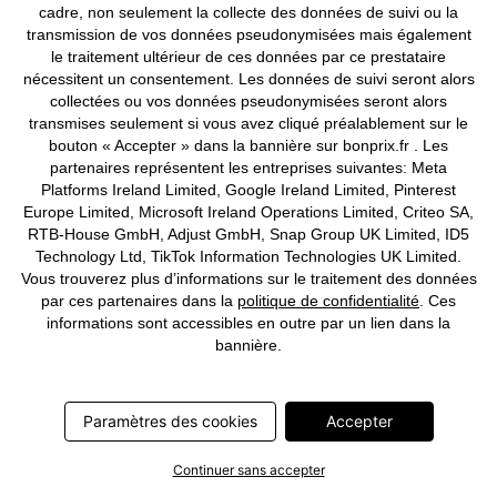
cadre, non seulement la collecte des données de suivi ou la
transmission de vos données pseudonymisées mais également
le traitement ultérieur de ces données par ce prestataire
nécessitent un consentement. Les données de suivi seront alors
collectées ou vos données pseudonymisées seront alors
transmises seulement si vous avez cliqué préalablement sur le
bouton « Accepter » dans la bannière sur bonprix.fr . Les
partenaires représentent les entreprises suivantes: Meta
Platforms Ireland Limited, Google Ireland Limited, Pinterest
Europe Limited, Microsoft Ireland Operations Limited, Criteo SA,
RTB-House GmbH, Adjust GmbH, Snap Group UK Limited, ID5
Technology Ltd, TikTok Information Technologies UK Limited.
Vous trouverez plus d’informations sur le traitement des données
par ces partenaires dans la
politique de confidentialité
. Ces
informations sont accessibles en outre par un lien dans la
bannière.
BONS PLANS
BONS PLANS
Paramètres des cookies
Accepter
Serviette de toilette
Serviette de toilette en coton
à partir de
CHF 9,95
à partir de
CHF 8,95
CHF 15,95
CHF 17,95
Continuer sans accepter
-37%
-50%