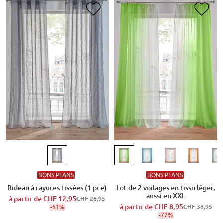
BONS PLANS
BONS PLANS
Rideau à rayures tissées (1 pce)
Lot de 2 voilages en tissu léger,
aussi en XXL
à partir de
CHF 12,95
CHF 26,95
à partir de
CHF 8,95
-51%
CHF 38,95
-77%