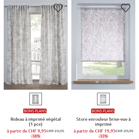
BONS PLANS
BONS PLANS
Store enrouleur brise-vue à
Rideau à imprimé végétal
imprimé
(1 pce)
à partir de
CHF 19,95
à partir de
CHF 9,95
CHF 29,95
CHF 23,95
-33%
-58%