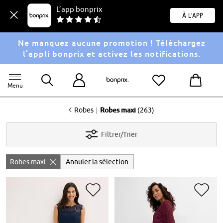
L’app bonprix
À l'app
Ne manquez aucune promotion ! Téléchargez
l’appli bonprix et activez les notifications.
Menu
<
|
Robes
Robes maxi
(263)
Filtrer/Trier
Robes maxi
Annuler la sélection