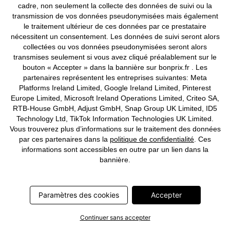
cadre, non seulement la collecte des données de suivi ou la
transmission de vos données pseudonymisées mais également
le traitement ultérieur de ces données par ce prestataire
nécessitent un consentement. Les données de suivi seront alors
collectées ou vos données pseudonymisées seront alors
transmises seulement si vous avez cliqué préalablement sur le
bouton « Accepter » dans la bannière sur bonprix.fr . Les
partenaires représentent les entreprises suivantes: Meta
Platforms Ireland Limited, Google Ireland Limited, Pinterest
Europe Limited, Microsoft Ireland Operations Limited, Criteo SA,
RTB-House GmbH, Adjust GmbH, Snap Group UK Limited, ID5
Technology Ltd, TikTok Information Technologies UK Limited.
Vous trouverez plus d’informations sur le traitement des données
par ces partenaires dans la
politique de confidentialité
. Ces
informations sont accessibles en outre par un lien dans la
bannière.
Paramètres des cookies
Accepter
Robe de mariée à dentelle
Robe de soirée en mousseline
avec empiècement à sequins
CHF 124,95
CHF 149,95
Continuer sans accepter