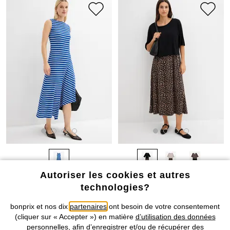
Autoriser les cookies et autres
BONS PLANS
technologies?
Robe longue à base asymétrique
Robe fluide en jersey viscose
CHF 41,95
CHF 9,95
-56%
CHF 22,95
bonprix et nos dix
partenaires
ont besoin de votre consentement
(cliquer sur « Accepter ») en matière
d’utilisation des données
personnelles
, afin d’enregistrer et/ou de récupérer des