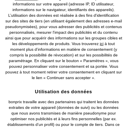
informations sur votre appareil (adresse IP, ID utilisateur,
informations sur le navigateur, identifiants des appareils).
L’utilisation des données est réalisée à des fins d'identification
sur des sites de tiers (en utilisant également des adresses e-mail
pseudonymisées), pour vous adresser des publicités et contenus
personnalisés, mesurer l'impact des publicités et du contenu
ainsi que pour acquérir des informations sur les groupes cibles et
les développements de produits. Vous trouverez
ici
à tout
moment plus d’informations en matière de consentement (y
compris la possibilité de révocation) et sur les possibilités de
paramétrage. En cliquant sur le bouton « Paramètres », vous
pouvez personnaliser votre consentement et sa portée. Vous
pouvez à tout moment retirer votre consentement en cliquant sur
le lien « Continuer sans accepter ».
Utilisation des données
bonprix travaille avec des partenaires qui traitent les données
Robe de soirée avec broderies
Robe longue avec fleur
extraites de votre appareil (données de suivi) ou les données
de sequins
appliquée
que nous avons transmises de manière pseudonyme pour
CHF 161,95
CHF 131,95
optimiser nos publicités et à leurs fins personnelles (par ex.
établissements d’un profil) ou pour le compte de tiers. Dans ce