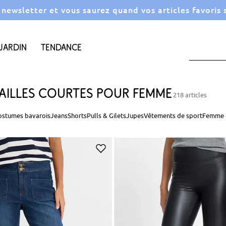
a newsletter et vous saurez quand vos articles favoris
Jardin
Tendance
ailles courtes pour femme
218 articles
ostumes bavarois
Jeans
Shorts
Pulls & Gilets
Jupes
Vêtements de sport
Femme 