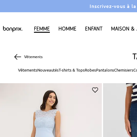
Inscrivez-vous à l
Femme
Homme
Enfant
Maison & 
T
Vêtements
Vêtements
Nouveautés
T-shirts & Tops
Robes
Pantalons
Chemisiers
C