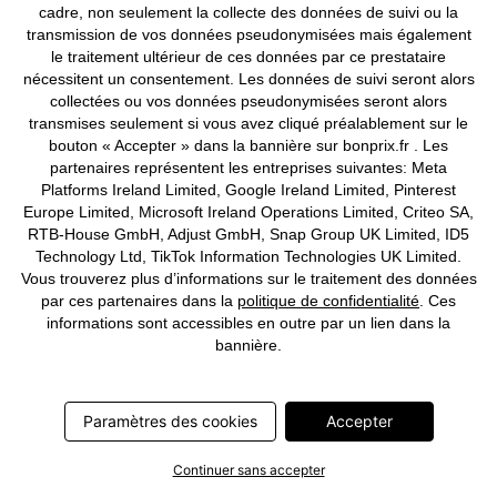
cadre, non seulement la collecte des données de suivi ou la
transmission de vos données pseudonymisées mais également
le traitement ultérieur de ces données par ce prestataire
nécessitent un consentement. Les données de suivi seront alors
collectées ou vos données pseudonymisées seront alors
transmises seulement si vous avez cliqué préalablement sur le
bouton « Accepter » dans la bannière sur bonprix.fr . Les
partenaires représentent les entreprises suivantes: Meta
Platforms Ireland Limited, Google Ireland Limited, Pinterest
Europe Limited, Microsoft Ireland Operations Limited, Criteo SA,
RTB-House GmbH, Adjust GmbH, Snap Group UK Limited, ID5
Technology Ltd, TikTok Information Technologies UK Limited.
PREMIUM
PREMIUM
Vous trouverez plus d’informations sur le traitement des données
Doudoune courte et déperlante
Doudoune sans manches avec
par ces partenaires dans la
politique de confidentialité
. Ces
duvet recyclé
CHF 153,95
informations sont accessibles en outre par un lien dans la
CHF 144,95
bannière.
Paramètres des cookies
Accepter
Continuer sans accepter