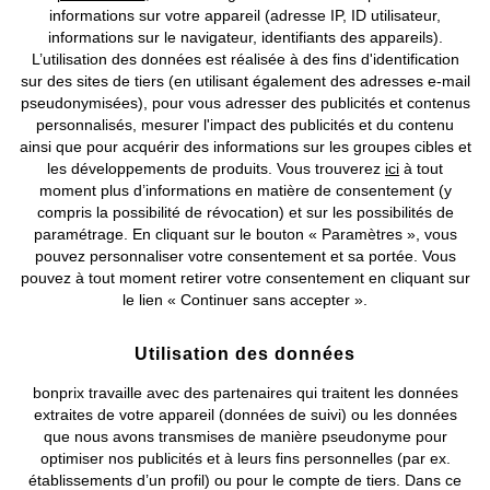
informations sur votre appareil (adresse IP, ID utilisateur,
informations sur le navigateur, identifiants des appareils).
L’utilisation des données est réalisée à des fins d'identification
sur des sites de tiers (en utilisant également des adresses e-mail
pseudonymisées), pour vous adresser des publicités et contenus
personnalisés, mesurer l'impact des publicités et du contenu
ainsi que pour acquérir des informations sur les groupes cibles et
les développements de produits. Vous trouverez
ici
à tout
moment plus d’informations en matière de consentement (y
compris la possibilité de révocation) et sur les possibilités de
paramétrage. En cliquant sur le bouton « Paramètres », vous
pouvez personnaliser votre consentement et sa portée. Vous
PREMIUM
PREMIUM
pouvez à tout moment retirer votre consentement en cliquant sur
Pantalon large, style 5 poches
Doudoune à manches en maille
le lien « Continuer sans accepter ».
CHF 99,95
CHF 169,95
Utilisation des données
bonprix travaille avec des partenaires qui traitent les données
extraites de votre appareil (données de suivi) ou les données
que nous avons transmises de manière pseudonyme pour
optimiser nos publicités et à leurs fins personnelles (par ex.
établissements d’un profil) ou pour le compte de tiers. Dans ce