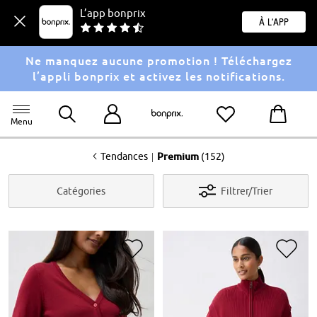
L’app bonprix
À l'app
Ne manquez aucune promotion ! Téléchargez
l’appli bonprix et activez les notifications.
Menu
<
|
Tendances
Premium
(152)
Catégories
Filtrer/Trier