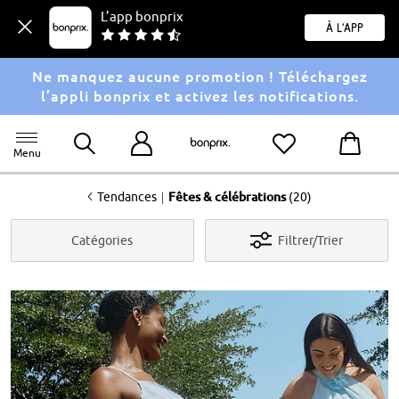
L’app bonprix
À l'app
Ne manquez aucune promotion ! Téléchargez
l’appli bonprix et activez les notifications.
Menu
<
|
Tendances
Fêtes & célébrations
(20)
Catégories
Filtrer/Trier