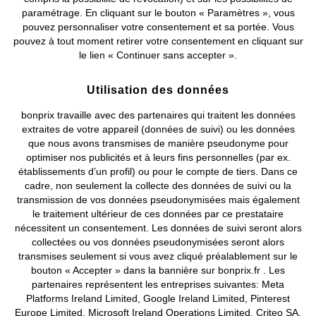
paramétrage. En cliquant sur le bouton « Paramètres », vous
Retrouvez bonprix sur
pouvez personnaliser votre consentement et sa portée. Vous
pouvez à tout moment retirer votre consentement en cliquant sur
le lien « Continuer sans accepter ».
Prix indiqués TVA comprise avec en sus
frais de port & de service
Utilisation des données
bonprix travaille avec des partenaires qui traitent les données
CGV
Données personnelles
Paramètres des cookies
extraites de votre appareil (données de suivi) ou les données
que nous avons transmises de manière pseudonyme pour
Mentions légales
Résilier le contrat
optimiser nos publicités et à leurs fins personnelles (par ex.
établissements d’un profil) ou pour le compte de tiers. Dans ce
©
2026 bonprix.
Tous droits réservés.
cadre, non seulement la collecte des données de suivi ou la
transmission de vos données pseudonymisées mais également
le traitement ultérieur de ces données par ce prestataire
nécessitent un consentement. Les données de suivi seront alors
collectées ou vos données pseudonymisées seront alors
Deutsch
Français
transmises seulement si vous avez cliqué préalablement sur le
bouton « Accepter » dans la bannière sur bonprix.fr . Les
partenaires représentent les entreprises suivantes: Meta
Platforms Ireland Limited, Google Ireland Limited, Pinterest
Europe Limited, Microsoft Ireland Operations Limited, Criteo SA,