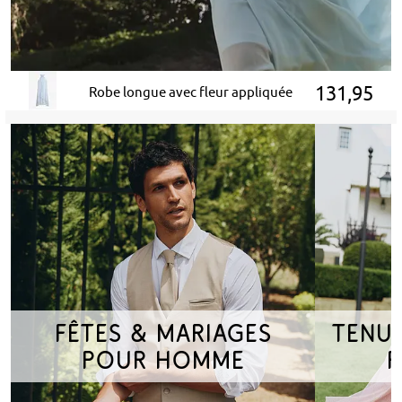
131,95
Robe longue avec fleur appliquée
Fêtes & mariages
Tenu
pour homme
p