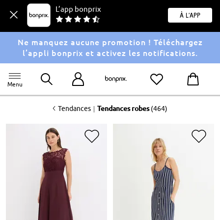
L’app bonprix
À l'app
Ne manquez aucune promotion ! Téléchargez
l’appli bonprix et activez les notifications.
Menu
<
|
Tendances
Tendances robes
(464)