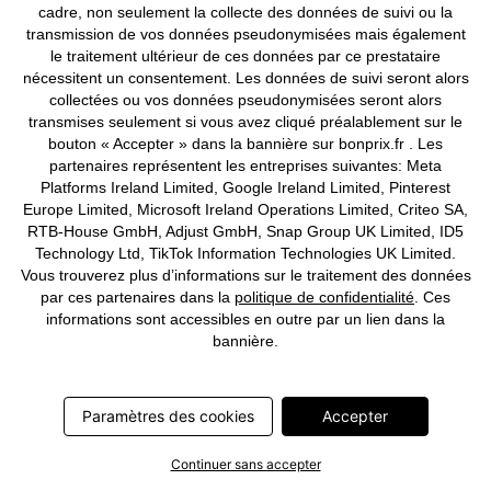
cadre, non seulement la collecte des données de suivi ou la
transmission de vos données pseudonymisées mais également
le traitement ultérieur de ces données par ce prestataire
nécessitent un consentement. Les données de suivi seront alors
collectées ou vos données pseudonymisées seront alors
transmises seulement si vous avez cliqué préalablement sur le
bouton « Accepter » dans la bannière sur bonprix.fr . Les
BONS PLANS
partenaires représentent les entreprises suivantes: Meta
Robe midi en viscose mélangée
Robe chemise en lin mélangé
Platforms Ireland Limited, Google Ireland Limited, Pinterest
avec ceinture à nouer
CHF 29,95
-44%
CHF 53,95
Europe Limited, Microsoft Ireland Operations Limited, Criteo SA,
CHF 58,95
RTB-House GmbH, Adjust GmbH, Snap Group UK Limited, ID5
Technology Ltd, TikTok Information Technologies UK Limited.
Vous trouverez plus d’informations sur le traitement des données
par ces partenaires dans la
politique de confidentialité
. Ces
informations sont accessibles en outre par un lien dans la
bannière.
Paramètres des cookies
Accepter
Continuer sans accepter