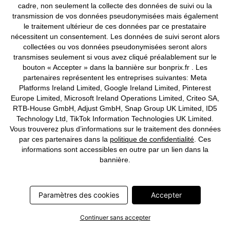
cadre, non seulement la collecte des données de suivi ou la
transmission de vos données pseudonymisées mais également
Peignoir en polaire
Lot de 4 boxers femme
le traitement ultérieur de ces données par ce prestataire
CHF 35,95
CHF 21,95
nécessitent un consentement. Les données de suivi seront alors
collectées ou vos données pseudonymisées seront alors
transmises seulement si vous avez cliqué préalablement sur le
bouton « Accepter » dans la bannière sur bonprix.fr . Les
partenaires représentent les entreprises suivantes: Meta
Platforms Ireland Limited, Google Ireland Limited, Pinterest
Europe Limited, Microsoft Ireland Operations Limited, Criteo SA,
RTB-House GmbH, Adjust GmbH, Snap Group UK Limited, ID5
Technology Ltd, TikTok Information Technologies UK Limited.
Vous trouverez plus d’informations sur le traitement des données
par ces partenaires dans la
politique de confidentialité
. Ces
informations sont accessibles en outre par un lien dans la
bannière.
Paramètres des cookies
Accepter
Continuer sans accepter