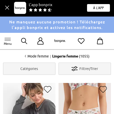
L’app bonprix
À l'app
Ne manquez aucune promotion ! Téléchargez
l’appli bonprix et activez les notifications.
Menu
<
|
Mode femme
Lingerie femme
(1055)
Catégories
Filtrer/Trier