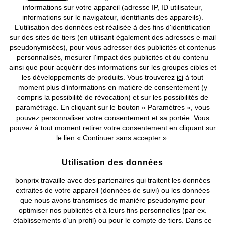
MEILLEURES VENTES
informations sur votre appareil (adresse IP, ID utilisateur,
Lot de 3 slips taille haute en
Guêpière + string enduits (ens.
informations sur le navigateur, identifiants des appareils).
microfibre
2 pces)
L’utilisation des données est réalisée à des fins d'identification
CHF 20,95
CHF 40,95
sur des sites de tiers (en utilisant également des adresses e-mail
pseudonymisées), pour vous adresser des publicités et contenus
personnalisés, mesurer l'impact des publicités et du contenu
ainsi que pour acquérir des informations sur les groupes cibles et
les développements de produits. Vous trouverez
ici
à tout
moment plus d’informations en matière de consentement (y
compris la possibilité de révocation) et sur les possibilités de
paramétrage. En cliquant sur le bouton « Paramètres », vous
pouvez personnaliser votre consentement et sa portée. Vous
pouvez à tout moment retirer votre consentement en cliquant sur
le lien « Continuer sans accepter ».
Utilisation des données
bonprix travaille avec des partenaires qui traitent les données
extraites de votre appareil (données de suivi) ou les données
que nous avons transmises de manière pseudonyme pour
optimiser nos publicités et à leurs fins personnelles (par ex.
établissements d’un profil) ou pour le compte de tiers. Dans ce