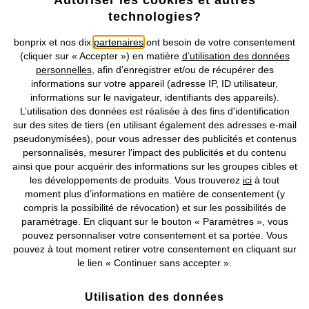
Autoriser les cookies et autres
technologies?
bonprix et nos dix
partenaires
ont besoin de votre consentement
(cliquer sur « Accepter ») en matière
d’utilisation des données
personnelles
, afin d’enregistrer et/ou de récupérer des
informations sur votre appareil (adresse IP, ID utilisateur,
Nos Moyens de Paiement
informations sur le navigateur, identifiants des appareils).
L’utilisation des données est réalisée à des fins d'identification
Nos Services
sur des sites de tiers (en utilisant également des adresses e-mail
pseudonymisées), pour vous adresser des publicités et contenus
personnalisés, mesurer l'impact des publicités et du contenu
Nos Collections
ainsi que pour acquérir des informations sur les groupes cibles et
les développements de produits. Vous trouverez
ici
à tout
Notre Entreprise
moment plus d’informations en matière de consentement (y
compris la possibilité de révocation) et sur les possibilités de
paramétrage. En cliquant sur le bouton « Paramètres », vous
Retrouvez bonprix sur
pouvez personnaliser votre consentement et sa portée. Vous
pouvez à tout moment retirer votre consentement en cliquant sur
le lien « Continuer sans accepter ».
Prix indiqués TVA comprise avec en sus
frais de port & de service
Utilisation des données