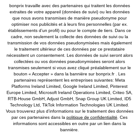
bonprix travaille avec des partenaires qui traitent les données
CGV
Données personnelles
Paramètres des cookies
extraites de votre appareil (données de suivi) ou les données
que nous avons transmises de manière pseudonyme pour
Mentions légales
Résilier le contrat
optimiser nos publicités et à leurs fins personnelles (par ex.
établissements d’un profil) ou pour le compte de tiers. Dans ce
©
2026 bonprix.
Tous droits réservés.
cadre, non seulement la collecte des données de suivi ou la
transmission de vos données pseudonymisées mais également
le traitement ultérieur de ces données par ce prestataire
nécessitent un consentement. Les données de suivi seront alors
collectées ou vos données pseudonymisées seront alors
Deutsch
Français
transmises seulement si vous avez cliqué préalablement sur le
bouton « Accepter » dans la bannière sur bonprix.fr . Les
partenaires représentent les entreprises suivantes: Meta
Platforms Ireland Limited, Google Ireland Limited, Pinterest
Europe Limited, Microsoft Ireland Operations Limited, Criteo SA,
RTB-House GmbH, Adjust GmbH, Snap Group UK Limited, ID5
Technology Ltd, TikTok Information Technologies UK Limited.
Vous trouverez plus d’informations sur le traitement des données
par ces partenaires dans la
politique de confidentialité
. Ces
informations sont accessibles en outre par un lien dans la
bannière.