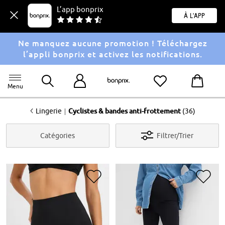
L’app bonprix
À l'app
Ne manquez aucune promotion ! Téléchargez
l’appli bonprix et activez les notifications.
Menu
<
|
Lingerie
Cyclistes & bandes anti-frottement
(36)
Catégories
Filtrer/Trier