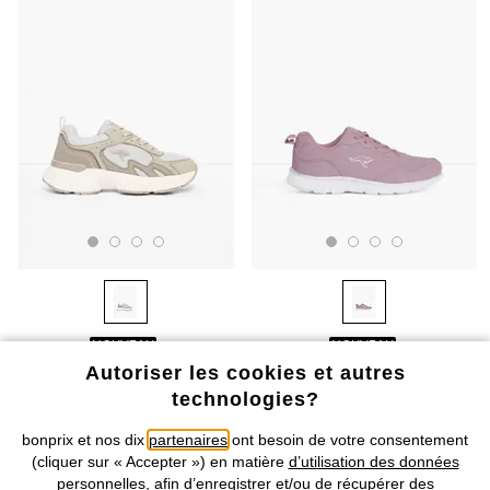
NOUVEAU
NOUVEAU
Autoriser les cookies et autres
Sneakers chunky Kangaroos à
Baskets Kangaroos à semelle
mémoire de forme
légère
technologies?
CHF 54,95
CHF 42,95
bonprix et nos dix
partenaires
ont besoin de votre consentement
(cliquer sur « Accepter ») en matière
d’utilisation des données
personnelles
, afin d’enregistrer et/ou de récupérer des