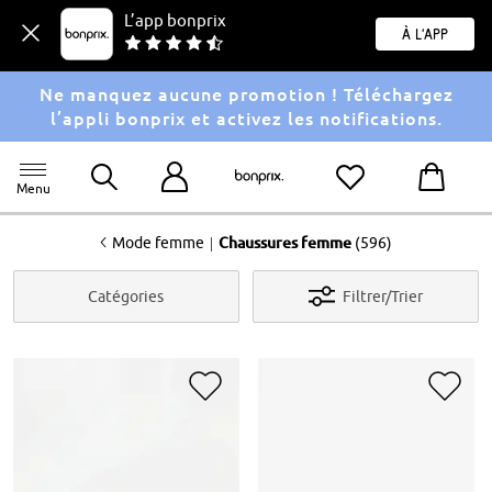
L’app bonprix
À l'app
Ne manquez aucune promotion ! Téléchargez
l’appli bonprix et activez les notifications.
Menu
<
|
Mode femme
Chaussures femme
(596)
Catégories
Filtrer/Trier