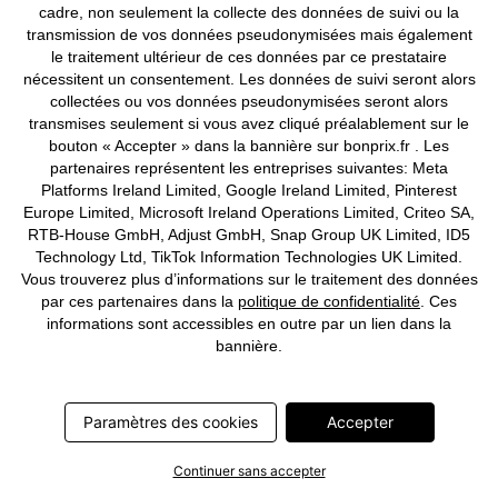
cadre, non seulement la collecte des données de suivi ou la
transmission de vos données pseudonymisées mais également
le traitement ultérieur de ces données par ce prestataire
nécessitent un consentement. Les données de suivi seront alors
collectées ou vos données pseudonymisées seront alors
transmises seulement si vous avez cliqué préalablement sur le
bouton « Accepter » dans la bannière sur bonprix.fr . Les
partenaires représentent les entreprises suivantes: Meta
Platforms Ireland Limited, Google Ireland Limited, Pinterest
Europe Limited, Microsoft Ireland Operations Limited, Criteo SA,
RTB-House GmbH, Adjust GmbH, Snap Group UK Limited, ID5
Technology Ltd, TikTok Information Technologies UK Limited.
Vous trouverez plus d’informations sur le traitement des données
par ces partenaires dans la
politique de confidentialité
. Ces
informations sont accessibles en outre par un lien dans la
bannière.
NOUVEAU
Chaussures pieds nus Skechers
Escarpins à bride et talon bloc
CHF 99,95
CHF 49,95
Paramètres des cookies
Accepter
Continuer sans accepter