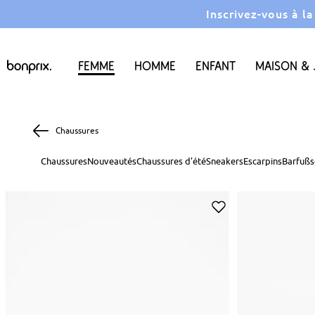
Inscrivez-vous à l
Femme
Homme
Enfant
Maison & 
Chaussures
Chaussures
Nouveautés
Chaussures d'été
Sneakers
Escarpins
Barfußs