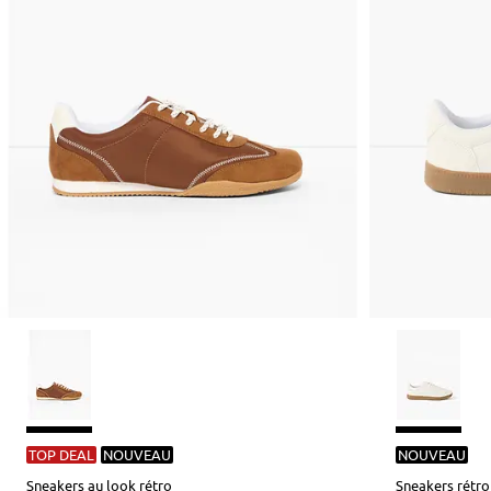
TOP DEAL
NOUVEAU
NOUVEAU
Sneakers au look rétro
Sneakers rétro