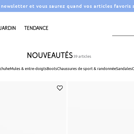
a newsletter et vous saurez quand vos articles favoris
Jardin
Tendance
Nouveautés
39 articles
chuhe
Mules & entre-doigts
Boots
Chaussures de sport & randonnée
Sandales