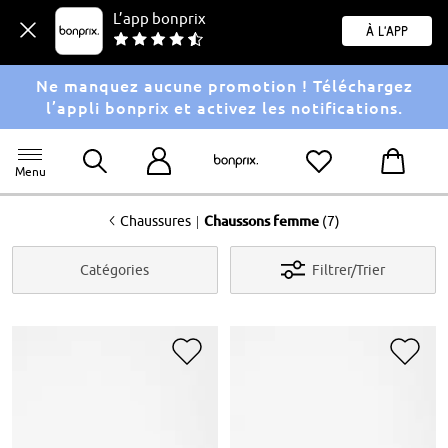
L’app bonprix
À l'app
Ne manquez aucune promotion ! Téléchargez
l’appli bonprix et activez les notifications.
Menu
<
|
Chaussures
Chaussons femme
(7)
Catégories
Filtrer/Trier