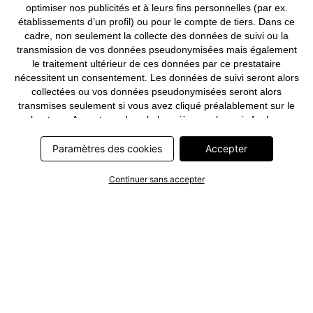
optimiser nos publicités et à leurs fins personnelles (par ex.
établissements d’un profil) ou pour le compte de tiers. Dans ce
cadre, non seulement la collecte des données de suivi ou la
transmission de vos données pseudonymisées mais également
le traitement ultérieur de ces données par ce prestataire
nécessitent un consentement. Les données de suivi seront alors
collectées ou vos données pseudonymisées seront alors
transmises seulement si vous avez cliqué préalablement sur le
bouton « Accepter » dans la bannière sur bonprix.fr . Les
partenaires représentent les entreprises suivantes: Meta
Platforms Ireland Limited, Google Ireland Limited, Pinterest
Paramètres des cookies
Accepter
Europe Limited, Microsoft Ireland Operations Limited, Criteo SA,
RTB-House GmbH, Adjust GmbH, Snap Group UK Limited, ID5
Continuer sans accepter
Technology Ltd, TikTok Information Technologies UK Limited.
Vous trouverez plus d’informations sur le traitement des données
par ces partenaires dans la
politique de confidentialité
. Ces
informations sont accessibles en outre par un lien dans la
bannière.