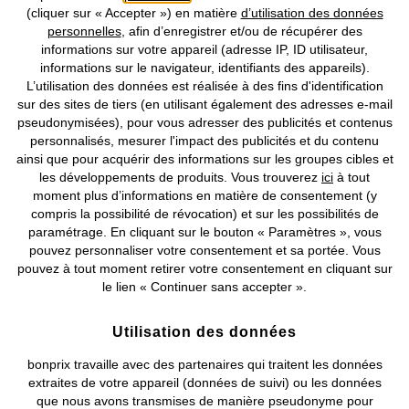
Notre Entreprise
(cliquer sur « Accepter ») en matière
d’utilisation des données
personnelles
, afin d’enregistrer et/ou de récupérer des
informations sur votre appareil (adresse IP, ID utilisateur,
Retrouvez bonprix sur
informations sur le navigateur, identifiants des appareils).
L’utilisation des données est réalisée à des fins d'identification
sur des sites de tiers (en utilisant également des adresses e-mail
pseudonymisées), pour vous adresser des publicités et contenus
Prix indiqués TVA comprise avec en sus
frais de port & de service
personnalisés, mesurer l'impact des publicités et du contenu
ainsi que pour acquérir des informations sur les groupes cibles et
les développements de produits. Vous trouverez
ici
à tout
CGV
Données personnelles
Paramètres des cookies
moment plus d’informations en matière de consentement (y
compris la possibilité de révocation) et sur les possibilités de
Mentions légales
Résilier le contrat
paramétrage. En cliquant sur le bouton « Paramètres », vous
pouvez personnaliser votre consentement et sa portée. Vous
©
2026 bonprix.
Tous droits réservés.
pouvez à tout moment retirer votre consentement en cliquant sur
le lien « Continuer sans accepter ».
Utilisation des données
Deutsch
Français
bonprix travaille avec des partenaires qui traitent les données
extraites de votre appareil (données de suivi) ou les données
que nous avons transmises de manière pseudonyme pour