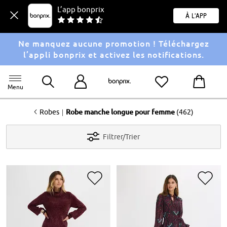
L’app bonprix
À l'app
Ne manquez aucune promotion ! Téléchargez
l’appli bonprix et activez les notifications.
Menu
<
|
Robes
Robe manche longue pour femme
(462)
Filtrer/Trier