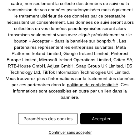
cadre, non seulement la collecte des données de suivi ou la
transmission de vos données pseudonymisées mais également
le traitement ultérieur de ces données par ce prestataire
nécessitent un consentement. Les données de suivi seront alors
collectées ou vos données pseudonymisées seront alors
transmises seulement si vous avez cliqué préalablement sur le
bouton « Accepter » dans la bannière sur bonprix.fr . Les
partenaires représentent les entreprises suivantes: Meta
Platforms Ireland Limited, Google Ireland Limited, Pinterest
Europe Limited, Microsoft Ireland Operations Limited, Criteo SA,
BONS PLANS
RTB-House GmbH, Adjust GmbH, Snap Group UK Limited, ID5
Robe courte en maille
Robe longue et douce
Technology Ltd, TikTok Information Technologies UK Limited.
CHF 56,95
CHF 29,95
-44%
CHF 53,95
Vous trouverez plus d’informations sur le traitement des données
par ces partenaires dans la
politique de confidentialité
. Ces
informations sont accessibles en outre par un lien dans la
bannière.
Paramètres des cookies
Accepter
Continuer sans accepter