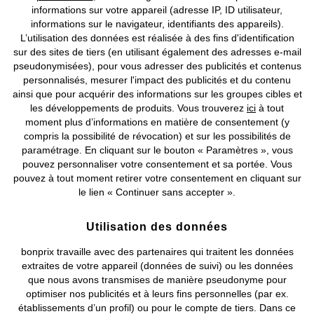
informations sur votre appareil (adresse IP, ID utilisateur,
informations sur le navigateur, identifiants des appareils).
L’utilisation des données est réalisée à des fins d'identification
sur des sites de tiers (en utilisant également des adresses e-mail
pseudonymisées), pour vous adresser des publicités et contenus
personnalisés, mesurer l'impact des publicités et du contenu
ainsi que pour acquérir des informations sur les groupes cibles et
les développements de produits. Vous trouverez
ici
à tout
moment plus d’informations en matière de consentement (y
compris la possibilité de révocation) et sur les possibilités de
paramétrage. En cliquant sur le bouton « Paramètres », vous
pouvez personnaliser votre consentement et sa portée. Vous
pouvez à tout moment retirer votre consentement en cliquant sur
le lien « Continuer sans accepter ».
Utilisation des données
bonprix travaille avec des partenaires qui traitent les données
extraites de votre appareil (données de suivi) ou les données
Veste de ski imperméable avec
Veste de ski technique,
que nous avons transmises de manière pseudonyme pour
doublure polaire
imperméable
optimiser nos publicités et à leurs fins personnelles (par ex.
CHF 118,95
CHF 134,95
établissements d’un profil) ou pour le compte de tiers. Dans ce