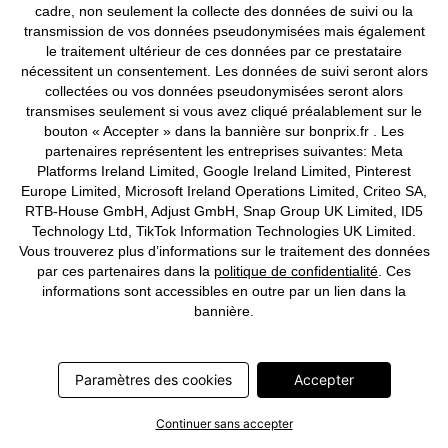
cadre, non seulement la collecte des données de suivi ou la
transmission de vos données pseudonymisées mais également
le traitement ultérieur de ces données par ce prestataire
nécessitent un consentement. Les données de suivi seront alors
collectées ou vos données pseudonymisées seront alors
transmises seulement si vous avez cliqué préalablement sur le
bouton « Accepter » dans la bannière sur bonprix.fr . Les
partenaires représentent les entreprises suivantes: Meta
Platforms Ireland Limited, Google Ireland Limited, Pinterest
Europe Limited, Microsoft Ireland Operations Limited, Criteo SA,
RTB-House GmbH, Adjust GmbH, Snap Group UK Limited, ID5
Technology Ltd, TikTok Information Technologies UK Limited.
Vous trouverez plus d’informations sur le traitement des données
par ces partenaires dans la
politique de confidentialité
. Ces
informations sont accessibles en outre par un lien dans la
bannière.
MEILLEURES VENTES
Paramètres des cookies
Accepter
Manteau d’hiver avec intérieur
Veste matelassée à capuche
matelassé
CHF 62,95
Continuer sans accepter
CHF 109,95