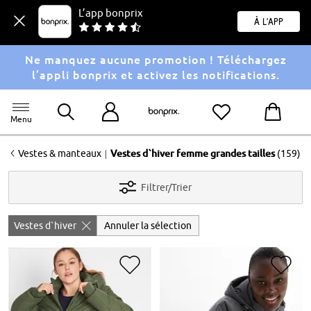
L’app bonprix
À l'app
Ne manquez aucune promotion ! Téléchargez
l’appli bonprix et activez les notifications.
Menu
<
|
Vestes & manteaux
Vestes d`hiver femme grandes tailles
(159)
Filtrer/Trier
Vestes d`hiver
Annuler la sélection