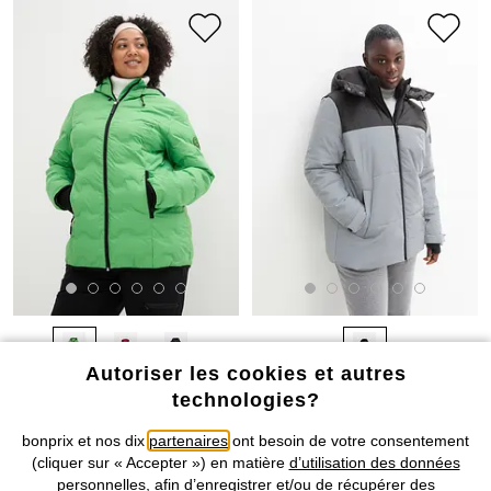
Autoriser les cookies et autres
technologies?
Doudoune courte, ultra légère
Veste fonctionnelle matelassée,
et déperlante
réfléchissante
bonprix et nos dix
partenaires
ont besoin de votre consentement
CHF 112,95
CHF 112,95
(cliquer sur « Accepter ») en matière
d’utilisation des données
personnelles
, afin d’enregistrer et/ou de récupérer des