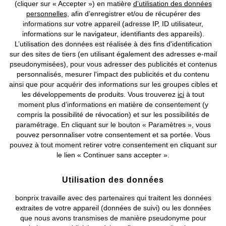
(cliquer sur « Accepter ») en matière
d’utilisation des données
personnelles
, afin d’enregistrer et/ou de récupérer des
Nos Moyens de Paiement
informations sur votre appareil (adresse IP, ID utilisateur,
informations sur le navigateur, identifiants des appareils).
L’utilisation des données est réalisée à des fins d'identification
Nos Services
sur des sites de tiers (en utilisant également des adresses e-mail
pseudonymisées), pour vous adresser des publicités et contenus
personnalisés, mesurer l'impact des publicités et du contenu
Nos Collections
ainsi que pour acquérir des informations sur les groupes cibles et
les développements de produits. Vous trouverez
ici
à tout
Notre Entreprise
moment plus d’informations en matière de consentement (y
compris la possibilité de révocation) et sur les possibilités de
paramétrage. En cliquant sur le bouton « Paramètres », vous
Retrouvez bonprix sur
pouvez personnaliser votre consentement et sa portée. Vous
pouvez à tout moment retirer votre consentement en cliquant sur
le lien « Continuer sans accepter ».
Prix indiqués TVA comprise avec en sus
frais de port & de service
Utilisation des données
bonprix travaille avec des partenaires qui traitent les données
CGV
Données personnelles
Paramètres des cookies
extraites de votre appareil (données de suivi) ou les données
que nous avons transmises de manière pseudonyme pour
Mentions légales
Résilier le contrat