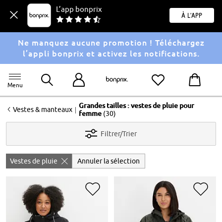
L’app bonprix
À l'app
Ne manquez aucune promotion ! Téléchargez
l’appli bonprix et activez les notifications.
Menu
Grandes tailles : vestes de pluie pour
<
|
Vestes & manteaux
femme
(30)
Filtrer/Trier
Vestes de pluie
Annuler la sélection