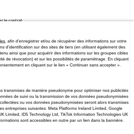
er le contrat
les
, afin d’enregistrer et/ou de récupérer des informations sur votre
ins d'identification sur des sites de tiers (en utilisant également des
enu ainsi que pour acquérir des informations sur les groupes cibles
é de révocation) et sur les possibilités de paramétrage. En cliquant
nsentement en cliquant sur le lien « Continuer sans accepter ».
vons transmises de manière pseudonyme pour optimiser nos publicités
s données de suivi ou la transmission de vos données pseudonymisées
s collectées ou vos données pseudonymisées seront alors transmises
les entreprises suivantes: Meta Platforms Ireland Limited, Google
K Limited, ID5 Technology Ltd, TikTok Information Technologies UK
formations sont accessibles en outre par un lien dans la bannière.