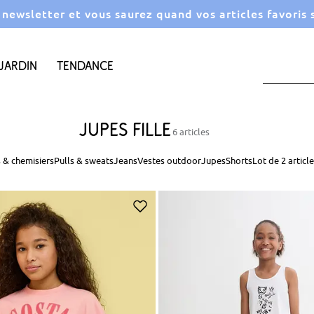
a newsletter et vous saurez quand vos articles favoris
Jardin
Tendance
Jupes fille
6 articles
s & chemisiers
Pulls & sweats
Jeans
Vestes outdoor
Jupes
Shorts
Lot de 2 article