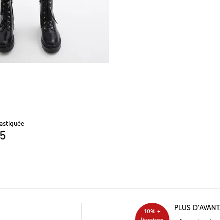
lastiquée
95
Plus d’avan
10% +
livraison