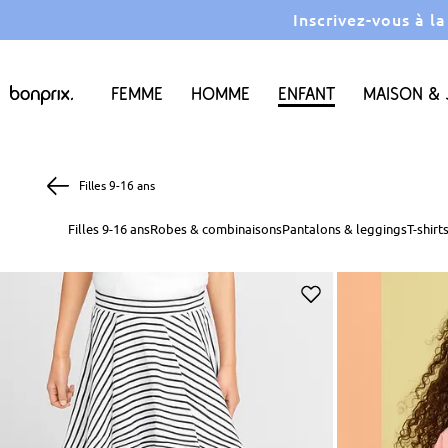
Inscrivez-vous à l
Femme
Homme
Enfant
Maison & 
Filles 9-16 ans
Filles 9-16 ans
Robes & combinaisons
Pantalons & leggings
T-shirt