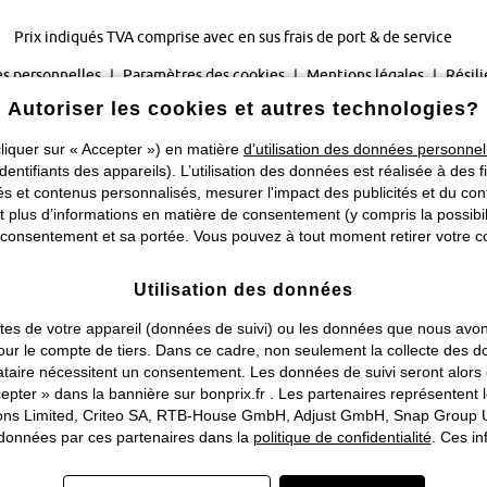
Prix indiqués TVA comprise avec en sus
frais de port & de service
s personnelles
Paramètres des cookies
Mentions légales
Résili
Autoriser les cookies et autres technologies?
©
2026 bonprix.
Tous droits réservés.
liquer sur « Accepter ») en matière
d’utilisation des données personnel
Changer de pays
identifiants des appareils). L’utilisation des données est réalisée à des f
 et contenus personnalisés, mesurer l'impact des publicités et du cont
plus d’informations en matière de consentement (y compris la possibilit
consentement et sa portée. Vous pouvez à tout moment retirer votre co
Utilisation des données
traites de votre appareil (données de suivi) ou les données que nous a
ou pour le compte de tiers. Dans ce cadre, non seulement la collecte de
tataire nécessitent un consentement. Les données de suivi seront alor
pter » dans la bannière sur bonprix.fr . Les partenaires représentent 
rations Limited, Criteo SA, RTB-House GmbH, Adjust GmbH, Snap Group U
s données par ces partenaires dans la
politique de confidentialité
. Ces in