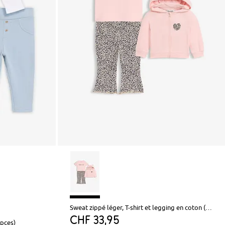
Sweat zippé léger, T-shirt et legging en coton (ens. 3 pces)
CHF 33,95
 pces)