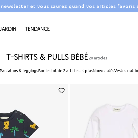
a newsletter et vous saurez quand vos articles favoris
Jardin
Tendance
T-shirts & pulls bébé
20 articles
Pantalons & leggings
Bodies
Lot de 2 articles et plus
Nouveautés
Vestes outd