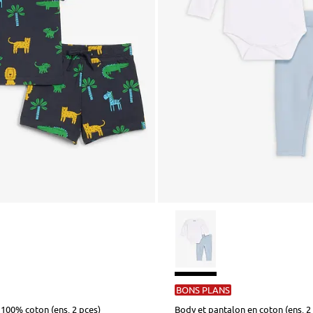
BONS PLANS
t 100% coton (ens. 2 pces)
Body et pantalon en coton (ens. 2