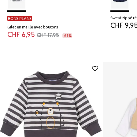
Sweat zippé ré
BONS PLANS
CHF 9,9
Gilet en maille avec boutons
CHF 6,95
CHF 17,95
-61%