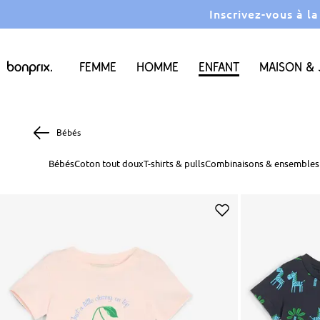
Inscrivez-vous à l
Femme
Homme
Enfant
Maison & 
Bébés
Bébés
Coton tout doux
T-shirts & pulls
Combinaisons & ensembles