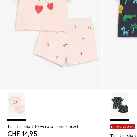
T-shirt et short 100% coton (ens. 2 pces)
BONS PLANS
CHF 14,95
T-shirt et shor