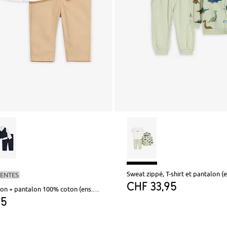
Sweat zippé, T-shirt et pantalon (e
VENTES
CHF 33,95
Chemise + veston + pantalon 100% coton (ens. 3 pces)
95