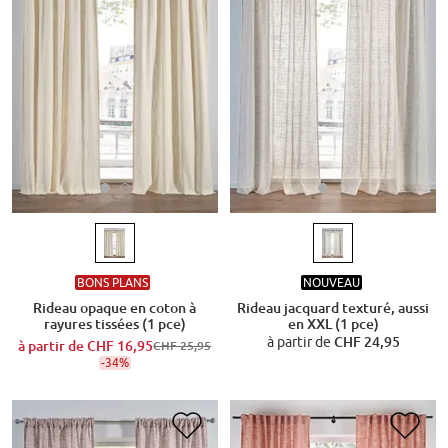
BONS PLANS
NOUVEAU
Rideau opaque en coton à
Rideau jacquard texturé, aussi
rayures tissées (1 pce)
en XXL (1 pce)
à partir de
CHF 24,95
à partir de
CHF 16,95
CHF 25,95
-34%