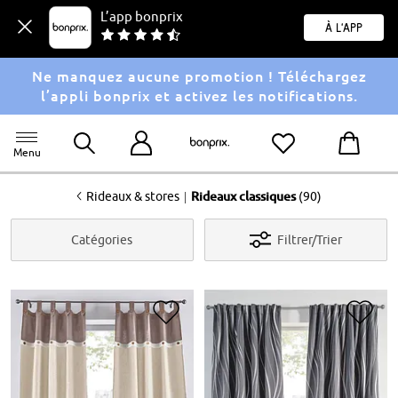
L’app bonprix
À l'app
Ne manquez aucune promotion ! Téléchargez
l’appli bonprix et activez les notifications.
Menu
<
|
Rideaux & stores
Rideaux classiques
(90)
Catégories
Filtrer/Trier