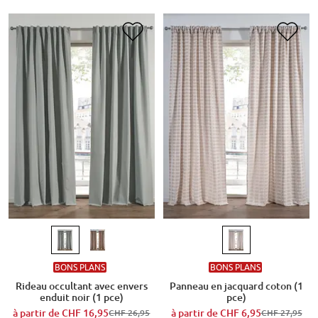
BONS PLANS
BONS PLANS
Rideau occultant avec envers
Panneau en jacquard coton (1
enduit noir (1 pce)
pce)
à partir de
CHF 16,95
à partir de
CHF 6,95
CHF 26,95
CHF 27,95