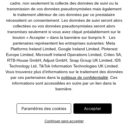
cadre, non seulement la collecte des données de suivi ou la
transmission de vos données pseudonymisées mais également
le traitement ultérieur de ces données par ce prestataire
nécessitent un consentement. Les données de suivi seront alors
collectées ou vos données pseudonymisées seront alors
transmises seulement si vous avez cliqué préalablement sur le
bouton « Accepter » dans la bannière sur bonprix.fr . Les
partenaires représentent les entreprises suivantes: Meta
Platforms Ireland Limited, Google Ireland Limited, Pinterest
Europe Limited, Microsoft Ireland Operations Limited, Criteo SA,
RTB-House GmbH, Adjust GmbH, Snap Group UK Limited, ID5
MEILLEURES VENTES
Technology Ltd, TikTok Information Technologies UK Limited.
Vous trouverez plus d’informations sur le traitement des données
Lot de 2 rideaux obscurcissants
Rideau 100% coton (1 pce)
par ces partenaires dans la
politique de confidentialité
. Ces
texturés
à partir de
CHF 19,95
à partir de
CHF 42,95
informations sont accessibles en outre par un lien dans la
bannière.
Paramètres des cookies
Accepter
Continuer sans accepter