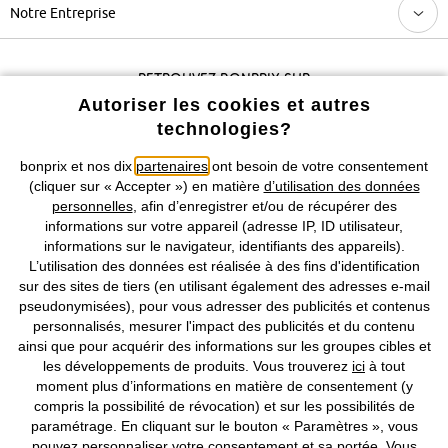
Notre Entreprise
Retrouvez bonprix sur
Autoriser les cookies et autres
technologies?
Prix indiqués TVA comprise avec en sus
frais de port & de service
bonprix et nos dix
partenaires
ont besoin de votre consentement
(cliquer sur « Accepter ») en matière
d’utilisation des données
personnelles
, afin d’enregistrer et/ou de récupérer des
CGV
Données personnelles
Paramètres des cookies
informations sur votre appareil (adresse IP, ID utilisateur,
informations sur le navigateur, identifiants des appareils).
Mentions légales
Résilier le contrat
L’utilisation des données est réalisée à des fins d'identification
sur des sites de tiers (en utilisant également des adresses e-mail
©
2026 bonprix.
Tous droits réservés.
pseudonymisées), pour vous adresser des publicités et contenus
personnalisés, mesurer l'impact des publicités et du contenu
ainsi que pour acquérir des informations sur les groupes cibles et
les développements de produits. Vous trouverez
ici
à tout
moment plus d’informations en matière de consentement (y
Deutsch
Français
compris la possibilité de révocation) et sur les possibilités de
paramétrage. En cliquant sur le bouton « Paramètres », vous
pouvez personnaliser votre consentement et sa portée. Vous