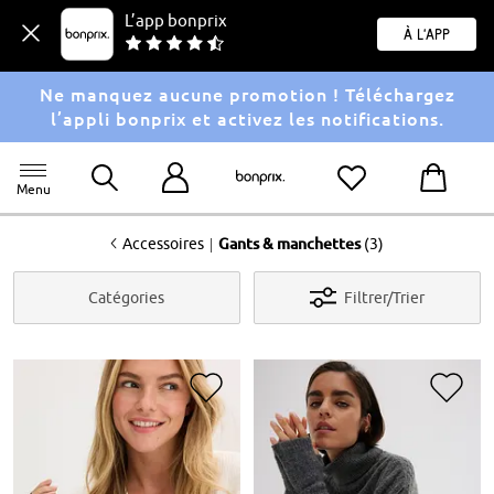
L’app bonprix
À l'app
Ne manquez aucune promotion ! Téléchargez
l’appli bonprix et activez les notifications.
Menu
<
|
Accessoires
Gants & manchettes
(3)
Catégories
Filtrer/Trier