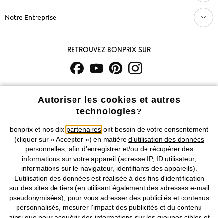
Notre Entreprise
Retrouvez bonprix sur
Prix indiqués TVA comprise avec en sus
frais de port & de service
Autoriser les cookies et autres
technologies?
CGV
Données personnelles
Paramètres des cookies
bonprix et nos dix
partenaires
ont besoin de votre consentement
Mentions légales
Résilier le contrat
(cliquer sur « Accepter ») en matière
d’utilisation des données
personnelles
, afin d’enregistrer et/ou de récupérer des
©
2026 bonprix.
Tous droits réservés.
informations sur votre appareil (adresse IP, ID utilisateur,
informations sur le navigateur, identifiants des appareils).
L’utilisation des données est réalisée à des fins d'identification
sur des sites de tiers (en utilisant également des adresses e-mail
pseudonymisées), pour vous adresser des publicités et contenus
Deutsch
Français
personnalisés, mesurer l'impact des publicités et du contenu
ainsi que pour acquérir des informations sur les groupes cibles et