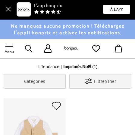
L’app bonprix
À l'app
Ne manquez aucune promotion ! Téléchargez
l’appli bonprix et activez les notifications.
Menu
<
|
Tendance
Imprimés Noël
(1)
Catégories
Filtrer/Trier