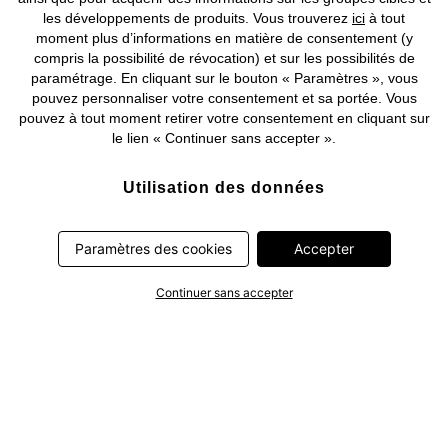
les développements de produits. Vous trouverez
ici
à tout
moment plus d’informations en matière de consentement (y
compris la possibilité de révocation) et sur les possibilités de
paramétrage. En cliquant sur le bouton « Paramètres », vous
pouvez personnaliser votre consentement et sa portée. Vous
pouvez à tout moment retirer votre consentement en cliquant sur
le lien « Continuer sans accepter ».
Utilisation des données
bonprix travaille avec des partenaires qui traitent les données
extraites de votre appareil (données de suivi) ou les données
Paramètres des cookies
Accepter
que nous avons transmises de manière pseudonyme pour
optimiser nos publicités et à leurs fins personnelles (par ex.
Continuer sans accepter
établissements d’un profil) ou pour le compte de tiers. Dans ce
cadre, non seulement la collecte des données de suivi ou la
transmission de vos données pseudonymisées mais également
le traitement ultérieur de ces données par ce prestataire
nécessitent un consentement. Les données de suivi seront alors
collectées ou vos données pseudonymisées seront alors
transmises seulement si vous avez cliqué préalablement sur le
bouton « Accepter » dans la bannière sur bonprix.fr . Les