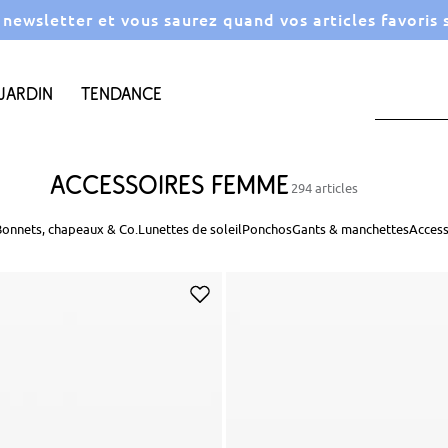
a newsletter et vous saurez quand vos articles favoris
Jardin
Tendance
Accessoires femme
294 articles
Bonnets, chapeaux & Co.
Lunettes de soleil
Ponchos
Gants & manchettes
Access