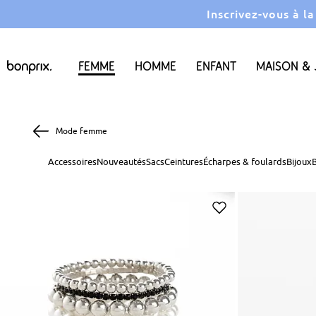
Inscrivez-vous à l
Femme
Homme
Enfant
Maison & 
Mode femme
Accessoires
Nouveautés
Sacs
Ceintures
Écharpes & foulards
Bijoux