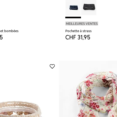
MEILLEURES VENTES
s et bombées
Pochette à strass
95
CHF 31,95