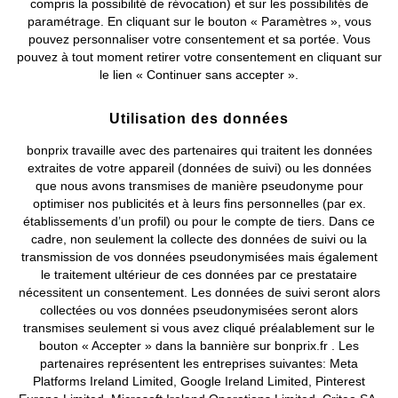
Créer votre pièce de rêve avec bonprix !
compris la possibilité de révocation) et sur les possibilités de
paramétrage. En cliquant sur le bouton « Paramètres », vous
Réveillez votre intérieur avec notre collection de brise-bises
Retrouvez bonprix sur
pouvez personnaliser votre consentement et sa portée. Vous
tendance ! Adaptés à tous les goûts et styles, les brise-bises de
pouvez à tout moment retirer votre consentement en cliquant sur
bonprix existent dans plusieurs modèles et coloris et
le lien « Continuer sans accepter ».
donneront une atmosphère unique et chaleureuse à votre
intérieur.
Prix indiqués TVA comprise avec en sus
frais de port & de service
Utilisation des données
bonprix travaille avec des partenaires qui traitent les données
CGV
Données personnelles
Paramètres des cookies
extraites de votre appareil (données de suivi) ou les données
que nous avons transmises de manière pseudonyme pour
Mentions légales
Résilier le contrat
optimiser nos publicités et à leurs fins personnelles (par ex.
établissements d’un profil) ou pour le compte de tiers. Dans ce
©
2026 bonprix.
Tous droits réservés.
cadre, non seulement la collecte des données de suivi ou la
transmission de vos données pseudonymisées mais également
le traitement ultérieur de ces données par ce prestataire
nécessitent un consentement. Les données de suivi seront alors
collectées ou vos données pseudonymisées seront alors
Deutsch
Français
transmises seulement si vous avez cliqué préalablement sur le
bouton « Accepter » dans la bannière sur bonprix.fr . Les
partenaires représentent les entreprises suivantes: Meta
Platforms Ireland Limited, Google Ireland Limited, Pinterest