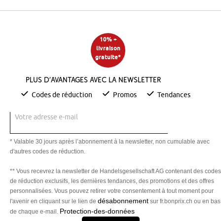
Le brise-bise coloré ou à motifs est idéal pour une pièce
meublée
sobrement et peu décorée et apportera une touche
moderne
dans la maison.
10% +
Pour une décoration adaptée à la saison, sélectionnez des
livraison
brise-bises à motifs différents. Pour la saison estivale,
gratuite*
choisissez, par exemple, les brise-bises à motifs tournesols ou
papillons. Pour les mois d’hiver, optez pour les motifs de
Noël
Plus d’avantages avec la newsletter
ou d’hiver.
Codes de réduction
Promos
Tendances
Pour décorer la pièce selon le type de chambre, optez
également pour les brise-bises à motifs différents. Vous
Votre adresse e-mail
pouvez choisir des motifs café pour la cuisine, des motifs
animaliers pour la chambre d'enfant et des motifs d'ancrage
pour une décoration
maritime
dans votre salle de bain.
* Valable 30 jours après l’abonnement à la newsletter, non cumulable avec
Le grand classique : le brise-bise en dentelle ou en couleurs
d'autres codes de réduction.
douces s'accorde avec tous les styles de décoration.
** Vous recevrez la newsletter de Handelsgesellschaft AG contenant des codes
Pour résumer : les brise-bises font partis de l'aménagement de
de réduction exclusifs, les dernières tendances, des promotions et des offres
votre pièce donc ils méritent toute votre attention en matière
personnalisées. Vous pouvez retirer votre consentement à tout moment pour
de décoration !
désabonnement
l'avenir en cliquant sur le lien de
sur fr.bonprix.ch ou en bas
Protection-des-données
de chaque e-mail.
Les différents tissus de brise-bises