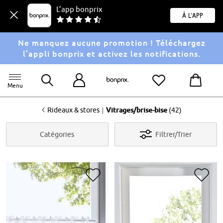
L’app bonprix
À l'app
Ne manquez aucune promotion ! Téléchargez
l’appli bonprix et activez les notifications.
Menu
<
|
Rideaux & stores
Vitrages/brise-bise
(42)
Catégories
Filtrer/Trier