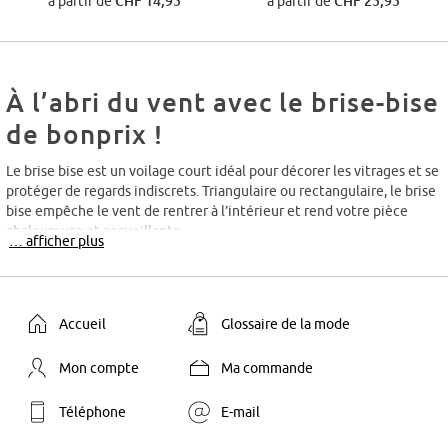
à partir de
CHF 14,95
à partir de
CHF 25,95
À l’abri du vent avec le brise-bise
de bonprix !
Le brise bise est un voilage court idéal pour décorer les vitrages et se
protéger de regards indiscrets. Triangulaire ou rectangulaire, le brise
bise empêche le vent de rentrer à l’intérieur et rend votre pièce
chaleureuse et accueillante.
… afficher plus
Les différents modèles de brise-bises
Disponibles dans une multitude de modèles, les brise-bises et
Accueil
Glossaire de la mode
vitrages sont à choisir en fonction de la
décoration
d’intérieur et du
style de votre mobilier. Voici quelques inspirations de bonprix :
Mon compte
Ma commande
Le brise-bise en macramé s'accorde parfaitement avec une
pièce de style rustique ou champêtre. Il s’intègre
Téléphone
E-mail
particulièrement bien à une pièce dont les murs sont en bois
teinté, verni ou ciré.