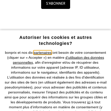
S’abonner
Le choix du brise-bise s’effectue en fonction de la lumière et
de l’ambiance que vous souhaitez instaurer. Plus ou moins long
et plus ou moins occultant, il se choisit en fonction de vos
envies : pour préserver votre intimité, choisissez un brise bise
en tissus épais comme le jacquard ou le coton. Pour laisser
entrer la lumière, optez pour un brise bise transparent en
Profitez de tous les avantages de notre appli !
dentelle ou en voile de coton.
Autoriser les cookies et autres
technologies?
Un conseil de bonprix : votre pièce vous semblera plus grand et
lumineuses avec des voilages aux tons clairs.
bonprix et nos dix
partenaires
ont besoin de votre consentement
(cliquer sur « Accepter ») en matière
d’utilisation des données
Comment installer les brise-bises ?
personnelles
, afin d’enregistrer et/ou de récupérer des
Tout comme un rideau traditionnel, le brise-bise s’enfile
informations sur votre appareil (adresse IP, ID utilisateur,
Nos Moyens de Paiement
facilement sur une tringle. Il pourra être placé en bas de la
informations sur le navigateur, identifiants des appareils).
fenêtre si elle est située côté rue et en haut de la fenêtre si
L’utilisation des données est réalisée à des fins d'identification
Nos Services
elle située côté jardin. Vous pourrez ainsi profiter du paysage
sur des sites de tiers (en utilisant également des adresses e-mail
et du jardin, sans risque d’être vu par les passants. L’habillage
pseudonymisées), pour vous adresser des publicités et contenus
de la fenêtre en deux parties est aussi un grand classique : un
personnalisés, mesurer l'impact des publicités et du contenu
Nos Collections
brise-bise placé sur la partie basse et un autre sur la partie
ainsi que pour acquérir des informations sur les groupes cibles et
haute.
les développements de produits. Vous trouverez
ici
à tout
Notre Entreprise
moment plus d’informations en matière de consentement (y