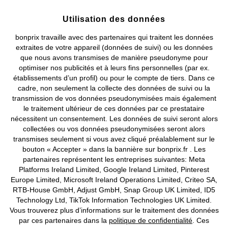
Prix indiqués TVA comprise avec en sus
frais de port & de service
Utilisation des données
bonprix travaille avec des partenaires qui traitent les données
CGV
Données personnelles
Paramètres des cookies
extraites de votre appareil (données de suivi) ou les données
que nous avons transmises de manière pseudonyme pour
Mentions légales
Résilier le contrat
optimiser nos publicités et à leurs fins personnelles (par ex.
établissements d’un profil) ou pour le compte de tiers. Dans ce
©
2026 bonprix.
Tous droits réservés.
cadre, non seulement la collecte des données de suivi ou la
transmission de vos données pseudonymisées mais également
le traitement ultérieur de ces données par ce prestataire
nécessitent un consentement. Les données de suivi seront alors
collectées ou vos données pseudonymisées seront alors
Deutsch
Français
transmises seulement si vous avez cliqué préalablement sur le
bouton « Accepter » dans la bannière sur bonprix.fr . Les
partenaires représentent les entreprises suivantes: Meta
Platforms Ireland Limited, Google Ireland Limited, Pinterest
Europe Limited, Microsoft Ireland Operations Limited, Criteo SA,
RTB-House GmbH, Adjust GmbH, Snap Group UK Limited, ID5
Technology Ltd, TikTok Information Technologies UK Limited.
Vous trouverez plus d’informations sur le traitement des données
par ces partenaires dans la
politique de confidentialité
. Ces