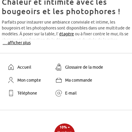
Chaleur et intimité avec les
bougeoirs et les photophores !
Parfaits pour instaurer une ambiance conviviale et intime, les
bougeoirs et les photophores sont disponibles dans une multitude de
modèles. Á poser sur la table, l’
étagère
ou à fixer contre le mur, ils se
choisissent en fonction de la décoration et du style de la pièce.
… afficher plus
Modernes, traditionnels, champêtres ou scandinaves, ils peuvent être
constitués de différents matériaux comme le bois, le verre, l’inox ou
le métal. Selon les modèles, ils peuvent également être placés à
l’intérieur ou à l’extérieur de la maison. Les lanternes sont idéales
Accueil
Glossaire de la mode
pour illuminer le jardin lors d’une soirée barbecue ! Les bougeoirs et
les photophores se placent dans le
salon
, la salle à manger, la
Mon compte
Ma commande
chambre et même la salle de bains ! Et oui, quoi de plus agréable que
de prendre un bon bain chaud avec des bougies placées tout autour
de la baignoire ? !
Téléphone
E-mail
Le bougeoir mural
Facile à installer, ce bougeoir se fixe sur le mur grâce à des punaises
ou des clous. Il permet de donner une touche d’originalité et de
décorer la pièce dans laquelle il est placé. Plus ou moins imposant, il
10% +