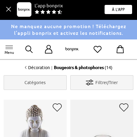
L’app bonprix
À l'app
Ne manquez aucune promotion ! Téléchargez
l’appli bonprix et activez les notifications.
Menu
<
|
Décoration
Bougeoirs & photophores
(14)
Catégories
Filtrer/Trier