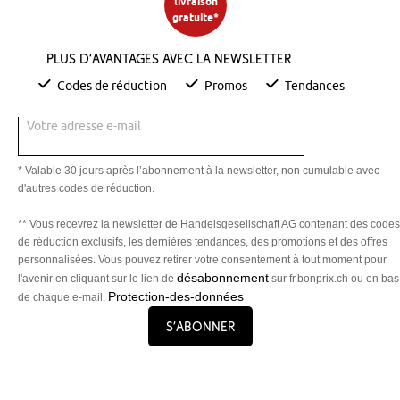
est proposé dans de nombreux modèles. Il peut prendre la forme d’un
livraison
gratuite*
cœur, d’une branche d’arbre, d’un bouquet de fleurs ou d’une création
plus design.
Plus d’avantages avec la newsletter
Le photophore
Codes de réduction
Promos
Tendances
Parfait pour diffuser une ombre sur le mur, le photophore se place sur
la
table
du salon ou la table de chevet de la chambre. Synonyme de
Votre adresse e-mail
détente et d’intimité, il peut projeter un message, le contour d’une
fleur, un papillon ou différentes formes !
* Valable 30 jours après l’abonnement à la newsletter, non cumulable avec
d'autres codes de réduction.
** Vous recevrez la newsletter de Handelsgesellschaft AG contenant des codes
de réduction exclusifs, les dernières tendances, des promotions et des offres
personnalisées. Vous pouvez retirer votre consentement à tout moment pour
désabonnement
l'avenir en cliquant sur le lien de
sur fr.bonprix.ch ou en bas
Protection-des-données
de chaque e-mail.
S’abonner