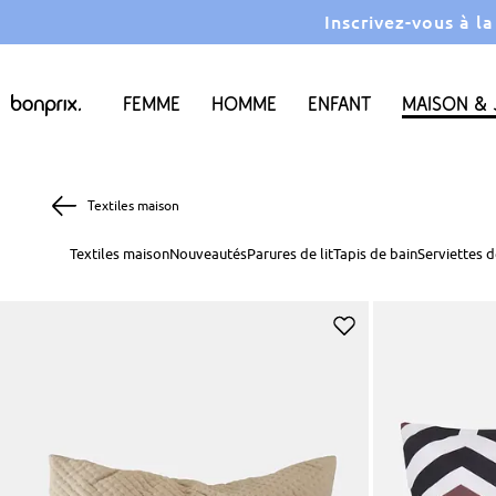
Inscrivez-vous à l
Femme
Homme
Enfant
Maison & 
Textiles maison
Textiles maison
Nouveautés
Parures de lit
Tapis de bain
Serviettes d