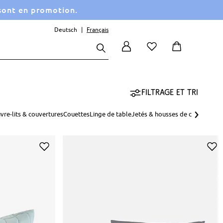
 sont en promotion.
Deutsch
Français
Filtrage et tri
›
vre-lits & couvertures
Couettes
Linge de table
Jetés & housses de canapé
Orei