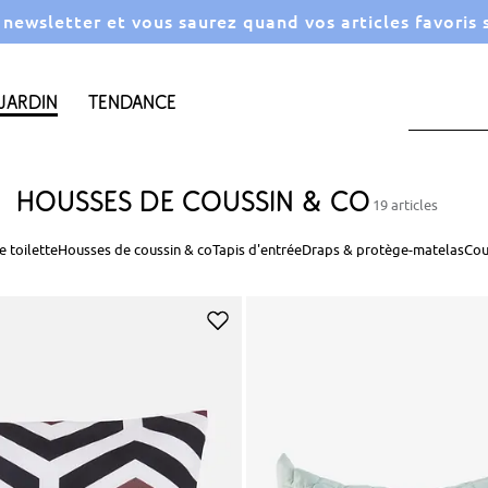
a newsletter et vous saurez quand vos articles favoris
Jardin
Tendance
Housses de coussin & co
19 articles
e toilette
Housses de coussin & co
Tapis d'entrée
Draps & protège-matelas
Cou