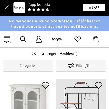
L’app bonprix
À l'app
Ne manquez aucune promotion ! Téléchargez
l’appli bonprix et activez les notifications.
Menu
<
|
Salle à manger
Meubles
(4)
Catégories
Filtrer/Trier