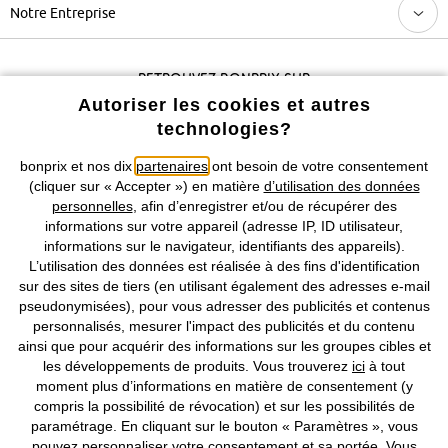
Notre Entreprise
Retrouvez bonprix sur
Autoriser les cookies et autres
technologies?
Prix indiqués TVA comprise avec en sus
frais de port & de service
bonprix et nos dix
partenaires
ont besoin de votre consentement
(cliquer sur « Accepter ») en matière
d’utilisation des données
personnelles
, afin d’enregistrer et/ou de récupérer des
CGV
Données personnelles
Paramètres des cookies
informations sur votre appareil (adresse IP, ID utilisateur,
informations sur le navigateur, identifiants des appareils).
Mentions légales
Résilier le contrat
L’utilisation des données est réalisée à des fins d'identification
sur des sites de tiers (en utilisant également des adresses e-mail
©
2026 bonprix.
Tous droits réservés.
pseudonymisées), pour vous adresser des publicités et contenus
personnalisés, mesurer l'impact des publicités et du contenu
ainsi que pour acquérir des informations sur les groupes cibles et
les développements de produits. Vous trouverez
ici
à tout
moment plus d’informations en matière de consentement (y
Deutsch
Français
compris la possibilité de révocation) et sur les possibilités de
paramétrage. En cliquant sur le bouton « Paramètres », vous
pouvez personnaliser votre consentement et sa portée. Vous