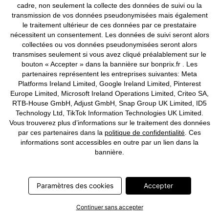
cadre, non seulement la collecte des données de suivi ou la
transmission de vos données pseudonymisées mais également
Dessus de lit à motif floral
Porte-bougie chauffe-plat chat
le traitement ultérieur de ces données par ce prestataire
à partir de
CHF 19,95
CHF 20,95
nécessitent un consentement. Les données de suivi seront alors
collectées ou vos données pseudonymisées seront alors
transmises seulement si vous avez cliqué préalablement sur le
bouton « Accepter » dans la bannière sur bonprix.fr . Les
partenaires représentent les entreprises suivantes: Meta
Platforms Ireland Limited, Google Ireland Limited, Pinterest
Europe Limited, Microsoft Ireland Operations Limited, Criteo SA,
RTB-House GmbH, Adjust GmbH, Snap Group UK Limited, ID5
Technology Ltd, TikTok Information Technologies UK Limited.
Vous trouverez plus d’informations sur le traitement des données
par ces partenaires dans la
politique de confidentialité
. Ces
informations sont accessibles en outre par un lien dans la
bannière.
Paramètres des cookies
Accepter
Continuer sans accepter