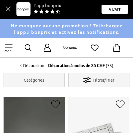
L’app bonprix
À l'app
Ne manquez aucune promotion ! Téléchargez
l’appli bonprix et activez les notifications.
Menu
<
|
Décoration
Décoration à moins de 25 CHF
(73)
Catégories
Filtrer/Trier