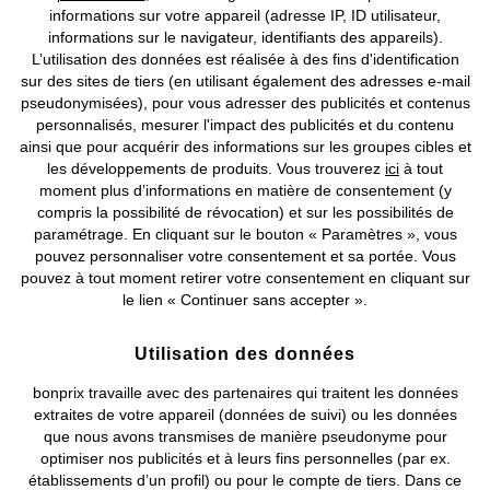
informations sur votre appareil (adresse IP, ID utilisateur,
Guirlande fleur artificielle LED
Lot de 2 housses de traversin
informations sur le navigateur, identifiants des appareils).
plat
CHF 20,95
L’utilisation des données est réalisée à des fins d'identification
CHF 15,95
sur des sites de tiers (en utilisant également des adresses e-mail
pseudonymisées), pour vous adresser des publicités et contenus
personnalisés, mesurer l'impact des publicités et du contenu
ainsi que pour acquérir des informations sur les groupes cibles et
les développements de produits. Vous trouverez
ici
à tout
moment plus d’informations en matière de consentement (y
compris la possibilité de révocation) et sur les possibilités de
paramétrage. En cliquant sur le bouton « Paramètres », vous
pouvez personnaliser votre consentement et sa portée. Vous
pouvez à tout moment retirer votre consentement en cliquant sur
le lien « Continuer sans accepter ».
Utilisation des données
bonprix travaille avec des partenaires qui traitent les données
extraites de votre appareil (données de suivi) ou les données
que nous avons transmises de manière pseudonyme pour
optimiser nos publicités et à leurs fins personnelles (par ex.
établissements d’un profil) ou pour le compte de tiers. Dans ce