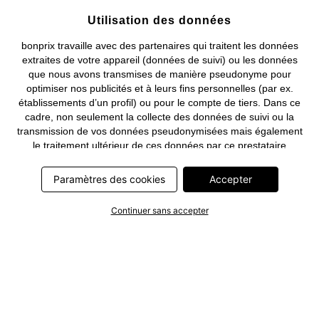
Utilisation des données
bonprix travaille avec des partenaires qui traitent les données
extraites de votre appareil (données de suivi) ou les données
que nous avons transmises de manière pseudonyme pour
optimiser nos publicités et à leurs fins personnelles (par ex.
établissements d’un profil) ou pour le compte de tiers. Dans ce
cadre, non seulement la collecte des données de suivi ou la
transmission de vos données pseudonymisées mais également
le traitement ultérieur de ces données par ce prestataire
nécessitent un consentement. Les données de suivi seront alors
collectées ou vos données pseudonymisées seront alors
Paramètres des cookies
Accepter
transmises seulement si vous avez cliqué préalablement sur le
bouton « Accepter » dans la bannière sur bonprix.fr . Les
Continuer sans accepter
partenaires représentent les entreprises suivantes: Meta
Platforms Ireland Limited, Google Ireland Limited, Pinterest
Europe Limited, Microsoft Ireland Operations Limited, Criteo SA,
RTB-House GmbH, Adjust GmbH, Snap Group UK Limited, ID5
Technology Ltd, TikTok Information Technologies UK Limited.
Vous trouverez plus d’informations sur le traitement des données
par ces partenaires dans la
politique de confidentialité
. Ces
informations sont accessibles en outre par un lien dans la