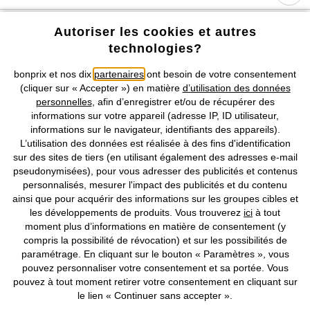
Notre Entreprise
Autoriser les cookies et autres
technologies?
Retrouvez bonprix sur
bonprix et nos dix
partenaires
ont besoin de votre consentement
(cliquer sur « Accepter ») en matière
d’utilisation des données
personnelles
, afin d’enregistrer et/ou de récupérer des
informations sur votre appareil (adresse IP, ID utilisateur,
Prix indiqués TVA comprise avec en sus
frais de port & de service
informations sur le navigateur, identifiants des appareils).
L’utilisation des données est réalisée à des fins d'identification
sur des sites de tiers (en utilisant également des adresses e-mail
CGV
Données personnelles
Paramètres des cookies
pseudonymisées), pour vous adresser des publicités et contenus
personnalisés, mesurer l'impact des publicités et du contenu
Mentions légales
Résilier le contrat
ainsi que pour acquérir des informations sur les groupes cibles et
les développements de produits. Vous trouverez
ici
à tout
©
2026 bonprix.
Tous droits réservés.
moment plus d’informations en matière de consentement (y
compris la possibilité de révocation) et sur les possibilités de
paramétrage. En cliquant sur le bouton « Paramètres », vous
pouvez personnaliser votre consentement et sa portée. Vous
pouvez à tout moment retirer votre consentement en cliquant sur
Deutsch
Français
le lien « Continuer sans accepter ».