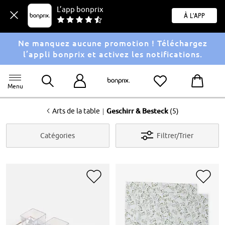
L’app bonprix
À l'app
Ne manquez aucune promotion ! Téléchargez
l’appli bonprix et activez les notifications.
Menu
<
|
Arts de la table
Geschirr & Besteck
(5)
Catégories
Filtrer/Trier