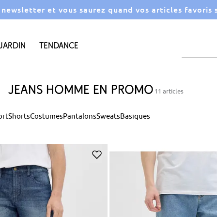
a newsletter et vous saurez quand vos articles favoris
Jardin
Tendance
Jeans homme en promo
11 articles
ort
Shorts
Costumes
Pantalons
Sweats
Basiques