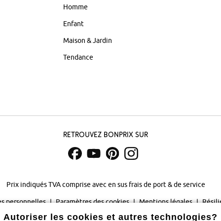
Homme
Enfant
Maison & Jardin
Tendance
Retrouvez bonprix sur
Prix indiqués TVA comprise avec en sus
frais de port & de service
s personnelles
Paramètres des cookies
Mentions légales
Résili
Autoriser les cookies et autres technologies?
©
2026 bonprix.
Tous droits réservés.