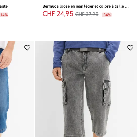
haute
Bermuda loose en jean léger et coloré à taille élastiquée
CHF 24,95
CHF 37,95
-14%
-34%