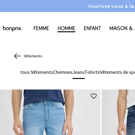
Inscrivez-vous à l
Femme
Homme
Enfant
Maison & 
Vêtements
tous Vêtements
Chemises
Jeans
T-shirts
Vêtements de sp