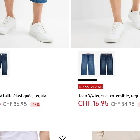
BONS PLANS
à taille élastiquée, regular
Jean 3/4 léger et extensible, regu
5
CHF 16,95
CHF 36,95
CHF 34,95
-73%