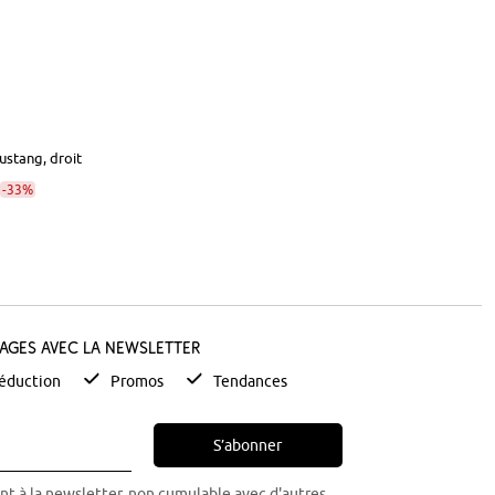
stang, droit
-33%
tages avec la newsletter
éduction
Promos
Tendances
S’abonner
nt à la newsletter, non cumulable avec d'autres