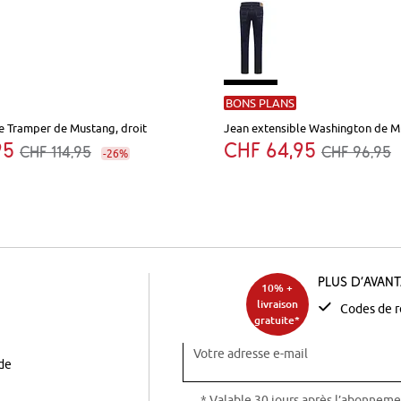
BONS PLANS
e Tramper de Mustang, droit
Jean extensible Washington de Mu
95
CHF 64,95
CHF 114,95
CHF 96,95
-26%
Plus d’avan
10% +
livraison
Codes de r
gratuite*
Votre adresse e-mail
ode
* Valable 30 jours après l’abonneme