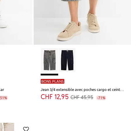
BONS PLANS
lar
Jean 3/4 extensible avec poches cargo et ceinture, coupe loose
CHF 12,95
CHF 45,95
-51%
-71%