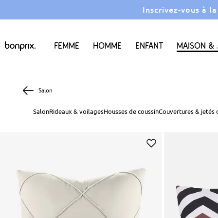
Inscrivez-vous à l
Femme
Homme
Enfant
Maison & 
Salon
Salon
Rideaux & voilages
Housses de coussin
Couvertures & jetés