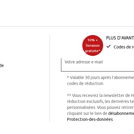
Plus d’avan
10% +
livraison
Codes de r
gratuite*
Votre adresse e-mail
ode
* Valable 30 jours après l’abonneme
codes de réduction.
** Vous recevrez la newsletter de 
réduction exclusifs, les dernières 
personnalisées. Vous pouvez retire
cliquant sur le lien de
désabonnem
Protection-des-données