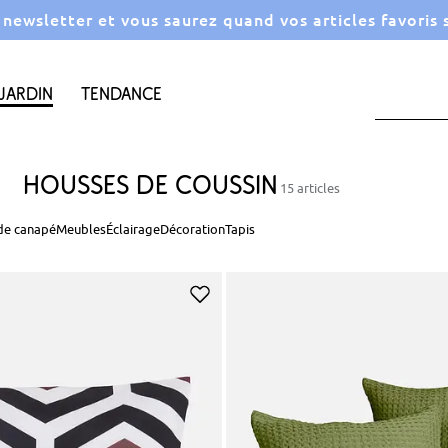
a newsletter et vous saurez quand vos articles favoris
Jardin
Tendance
Housses de coussin
15 articles
 de canapé
Meubles
Éclairage
Décoration
Tapis