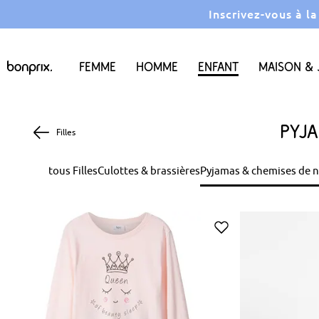
Inscrivez-vous à l
Femme
Homme
Enfant
Maison & 
Pyja
Filles
tous Filles
Culottes & brassières
Pyjamas & chemises de n