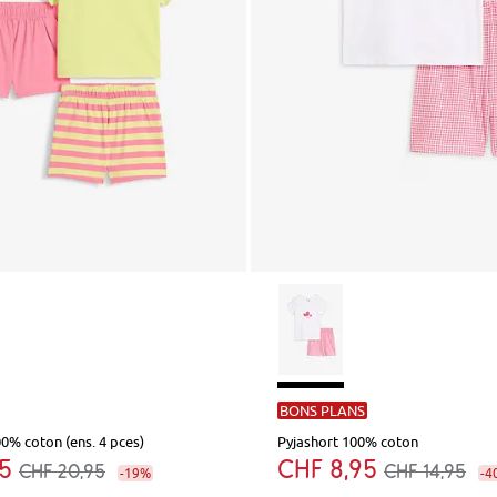
BONS PLANS
00% coton (ens. 4 pces)
Pyjashort 100% coton
95
CHF 8,95
CHF 20,95
CHF 14,95
-19%
-4