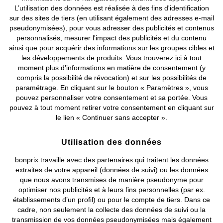
L’utilisation des données est réalisée à des fins d'identification
Nos Services
sur des sites de tiers (en utilisant également des adresses e-mail
pseudonymisées), pour vous adresser des publicités et contenus
personnalisés, mesurer l'impact des publicités et du contenu
Nos Collections
ainsi que pour acquérir des informations sur les groupes cibles et
les développements de produits. Vous trouverez
ici
à tout
Notre Entreprise
moment plus d’informations en matière de consentement (y
compris la possibilité de révocation) et sur les possibilités de
paramétrage. En cliquant sur le bouton « Paramètres », vous
Retrouvez bonprix sur
pouvez personnaliser votre consentement et sa portée. Vous
pouvez à tout moment retirer votre consentement en cliquant sur
le lien « Continuer sans accepter ».
Prix indiqués TVA comprise avec en sus
frais de port & de service
Utilisation des données
bonprix travaille avec des partenaires qui traitent les données
CGV
Données personnelles
Paramètres des cookies
extraites de votre appareil (données de suivi) ou les données
que nous avons transmises de manière pseudonyme pour
Mentions légales
Résilier le contrat
optimiser nos publicités et à leurs fins personnelles (par ex.
établissements d’un profil) ou pour le compte de tiers. Dans ce
©
2026 bonprix.
Tous droits réservés.
cadre, non seulement la collecte des données de suivi ou la
transmission de vos données pseudonymisées mais également