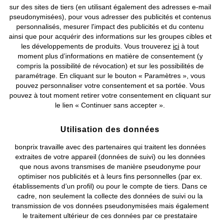
Nos Services
sur des sites de tiers (en utilisant également des adresses e-mail
pseudonymisées), pour vous adresser des publicités et contenus
personnalisés, mesurer l'impact des publicités et du contenu
Nos Collections
ainsi que pour acquérir des informations sur les groupes cibles et
les développements de produits. Vous trouverez
ici
à tout
Notre Entreprise
moment plus d’informations en matière de consentement (y
compris la possibilité de révocation) et sur les possibilités de
paramétrage. En cliquant sur le bouton « Paramètres », vous
Retrouvez bonprix sur
pouvez personnaliser votre consentement et sa portée. Vous
pouvez à tout moment retirer votre consentement en cliquant sur
le lien « Continuer sans accepter ».
Prix indiqués TVA comprise avec en sus
frais de port & de service
Utilisation des données
bonprix travaille avec des partenaires qui traitent les données
CGV
Données personnelles
Paramètres des cookies
extraites de votre appareil (données de suivi) ou les données
que nous avons transmises de manière pseudonyme pour
Mentions légales
Résilier le contrat
optimiser nos publicités et à leurs fins personnelles (par ex.
établissements d’un profil) ou pour le compte de tiers. Dans ce
©
2026 bonprix.
Tous droits réservés.
cadre, non seulement la collecte des données de suivi ou la
transmission de vos données pseudonymisées mais également
le traitement ultérieur de ces données par ce prestataire