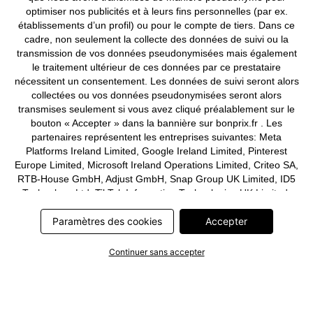
optimiser nos publicités et à leurs fins personnelles (par ex.
établissements d’un profil) ou pour le compte de tiers. Dans ce
Deutsch
Français
cadre, non seulement la collecte des données de suivi ou la
transmission de vos données pseudonymisées mais également
le traitement ultérieur de ces données par ce prestataire
nécessitent un consentement. Les données de suivi seront alors
collectées ou vos données pseudonymisées seront alors
transmises seulement si vous avez cliqué préalablement sur le
bouton « Accepter » dans la bannière sur bonprix.fr . Les
partenaires représentent les entreprises suivantes: Meta
Platforms Ireland Limited, Google Ireland Limited, Pinterest
Europe Limited, Microsoft Ireland Operations Limited, Criteo SA,
RTB-House GmbH, Adjust GmbH, Snap Group UK Limited, ID5
Technology Ltd, TikTok Information Technologies UK Limited.
Vous trouverez plus d’informations sur le traitement des données
par ces partenaires dans la
Paramètres des cookies
politique de confidentialité
Accepter
. Ces
informations sont accessibles en outre par un lien dans la
bannière.
Continuer sans accepter