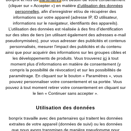
Nos Services
(cliquer sur « Accepter ») en matière
d’utilisation des données
personnelles
, afin d’enregistrer et/ou de récupérer des
Nos Collections
informations sur votre appareil (adresse IP, ID utilisateur,
informations sur le navigateur, identifiants des appareils).
L’utilisation des données est réalisée à des fins d'identification
Notre Entreprise
sur des sites de tiers (en utilisant également des adresses e-mail
pseudonymisées), pour vous adresser des publicités et contenus
personnalisés, mesurer l'impact des publicités et du contenu
Retrouvez bonprix sur
ainsi que pour acquérir des informations sur les groupes cibles et
les développements de produits. Vous trouverez
ici
à tout
moment plus d’informations en matière de consentement (y
compris la possibilité de révocation) et sur les possibilités de
Prix indiqués TVA comprise avec en sus
frais de port & de service
paramétrage. En cliquant sur le bouton « Paramètres », vous
pouvez personnaliser votre consentement et sa portée. Vous
pouvez à tout moment retirer votre consentement en cliquant sur
CGV
Données personnelles
Paramètres des cookies
le lien « Continuer sans accepter ».
Mentions légales
Résilier le contrat
Utilisation des données
©
2026 bonprix.
Tous droits réservés.
bonprix travaille avec des partenaires qui traitent les données
extraites de votre appareil (données de suivi) ou les données
que nous avons transmises de manière pseudonyme pour