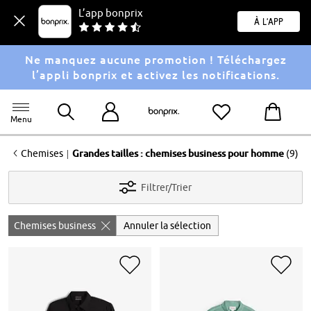
L’app bonprix
À l'app
Ne manquez aucune promotion ! Téléchargez
l’appli bonprix et activez les notifications.
Menu
<
|
Chemises
Grandes tailles : chemises business pour homme
(9)
Filtrer/Trier
Chemises business
Annuler la sélection