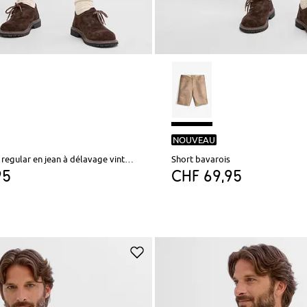
NOUVEAU
Short bavarois regular en jean à délavage vintage
Short bavarois
95
CHF 69,95