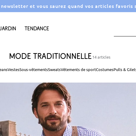
a newsletter et vous saurez quand vos articles favoris
Jardin
Tendance
Mode traditionnelle
14 articles
eans
Vestes
Sous-vêtements
Sweats
Vêtements de sport
Costumes
Pulls & Gilet