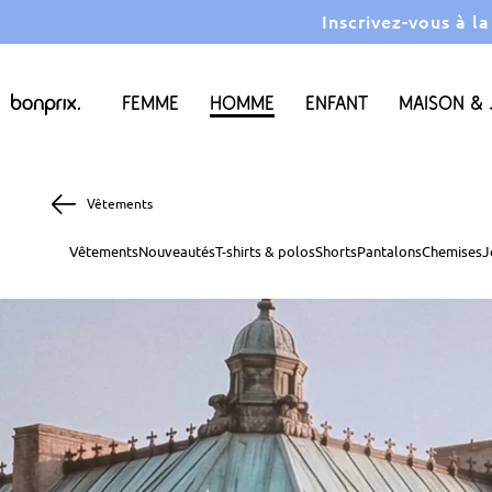
Inscrivez-vous à l
Femme
Homme
Enfant
Maison & 
Vêtements
Vêtements
Nouveautés
T-shirts & polos
Shorts
Pantalons
Chemises
J