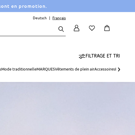
 sont en promotion.
Deutsch
Français
Filtrage et tri
›
s
Mode traditionnelle
MARQUES
Vêtements de plein air
Accessoires
Basiques
Gr