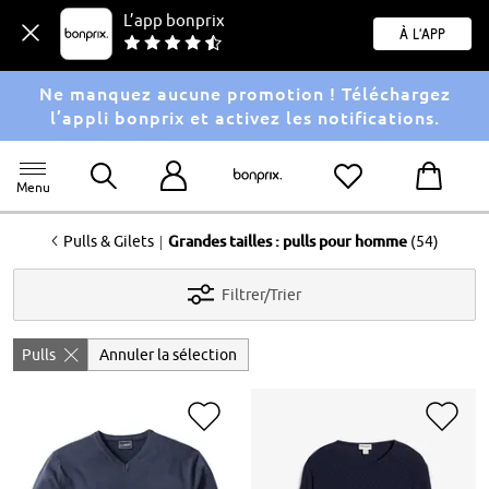
L’app bonprix
À l'app
Ne manquez aucune promotion ! Téléchargez
l’appli bonprix et activez les notifications.
Menu
<
|
Pulls & Gilets
Grandes tailles : pulls pour homme
(54)
Filtrer/Trier
Pulls
Annuler la sélection