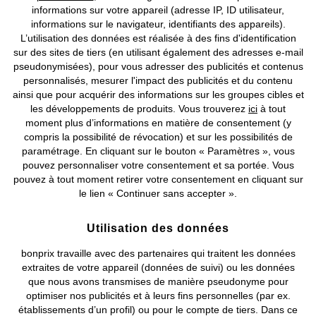
informations sur votre appareil (adresse IP, ID utilisateur,
informations sur le navigateur, identifiants des appareils).
L’utilisation des données est réalisée à des fins d'identification
sur des sites de tiers (en utilisant également des adresses e-mail
Nos Moyens de Paiement
pseudonymisées), pour vous adresser des publicités et contenus
personnalisés, mesurer l'impact des publicités et du contenu
Nos Services
ainsi que pour acquérir des informations sur les groupes cibles et
les développements de produits. Vous trouverez
ici
à tout
moment plus d’informations en matière de consentement (y
Nos Collections
compris la possibilité de révocation) et sur les possibilités de
paramétrage. En cliquant sur le bouton « Paramètres », vous
pouvez personnaliser votre consentement et sa portée. Vous
Notre Entreprise
pouvez à tout moment retirer votre consentement en cliquant sur
le lien « Continuer sans accepter ».
Retrouvez bonprix sur
Utilisation des données
bonprix travaille avec des partenaires qui traitent les données
extraites de votre appareil (données de suivi) ou les données
Prix indiqués TVA comprise avec en sus
frais de port & de service
que nous avons transmises de manière pseudonyme pour
optimiser nos publicités et à leurs fins personnelles (par ex.
CGV
Données personnelles
Paramètres des cookies
établissements d’un profil) ou pour le compte de tiers. Dans ce