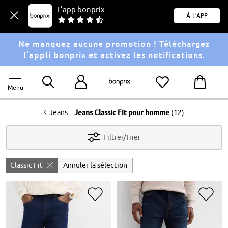
L’app bonprix
À l'app
Ne manquez aucune promotion ! Téléchargez
l’appli bonprix et activez les notifications.
Menu
<
|
Jeans
Jeans Classic Fit pour homme
(12)
Filtrer/Trier
Classic Fit
Annuler la sélection