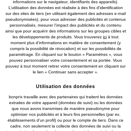
informations sur le navigateur, identifiants des appareils).
Nos Services
L’utilisation des données est réalisée à des fins d'identification
sur des sites de tiers (en utilisant également des adresses e-mail
Nos Collections
pseudonymisées), pour vous adresser des publicités et contenus
personnalisés, mesurer l'impact des publicités et du contenu
ainsi que pour acquérir des informations sur les groupes cibles et
Notre Entreprise
les développements de produits. Vous trouverez
ici
à tout
moment plus d’informations en matière de consentement (y
compris la possibilité de révocation) et sur les possibilités de
Retrouvez bonprix sur
paramétrage. En cliquant sur le bouton « Paramètres », vous
pouvez personnaliser votre consentement et sa portée. Vous
pouvez à tout moment retirer votre consentement en cliquant sur
le lien « Continuer sans accepter ».
Prix indiqués TVA comprise avec en sus
frais de port & de service
Utilisation des données
CGV
Données personnelles
Paramètres des cookies
bonprix travaille avec des partenaires qui traitent les données
extraites de votre appareil (données de suivi) ou les données
Mentions légales
Résilier le contrat
que nous avons transmises de manière pseudonyme pour
optimiser nos publicités et à leurs fins personnelles (par ex.
©
2026 bonprix.
Tous droits réservés.
établissements d’un profil) ou pour le compte de tiers. Dans ce
cadre, non seulement la collecte des données de suivi ou la