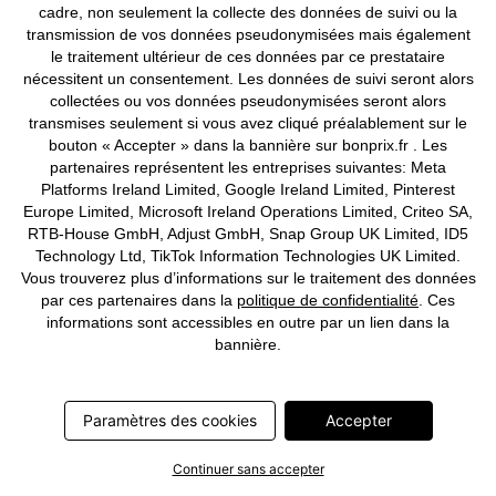
cadre, non seulement la collecte des données de suivi ou la
transmission de vos données pseudonymisées mais également
le traitement ultérieur de ces données par ce prestataire
nécessitent un consentement. Les données de suivi seront alors
collectées ou vos données pseudonymisées seront alors
Bermuda sweat à bordures
Bermuda long regular à taille
transmises seulement si vous avez cliqué préalablement sur le
ouvertes en coton, Loose Fit
élastiquée
bouton « Accepter » dans la bannière sur bonprix.fr . Les
CHF 25,95
CHF 44,95
partenaires représentent les entreprises suivantes: Meta
Platforms Ireland Limited, Google Ireland Limited, Pinterest
Europe Limited, Microsoft Ireland Operations Limited, Criteo SA,
RTB-House GmbH, Adjust GmbH, Snap Group UK Limited, ID5
Technology Ltd, TikTok Information Technologies UK Limited.
Vous trouverez plus d’informations sur le traitement des données
par ces partenaires dans la
politique de confidentialité
. Ces
informations sont accessibles en outre par un lien dans la
bannière.
Paramètres des cookies
Accepter
Continuer sans accepter