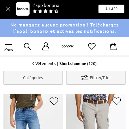
L’app bonprix
À l'app
Ne manquez aucune promotion ! Téléchargez
l’appli bonprix et activez les notifications.
Menu
<
|
Vêtements
Shorts homme
(120)
Catégories
Filtrer/Trier