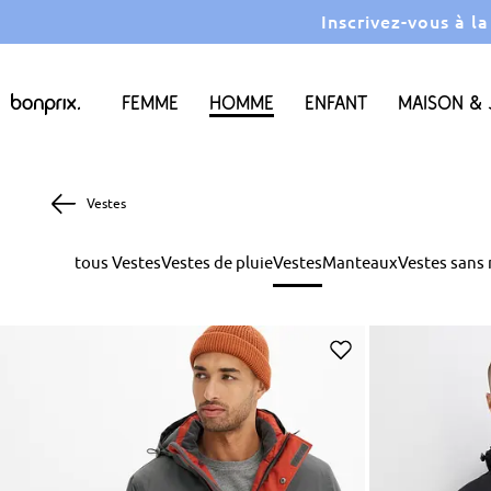
Inscrivez-vous à l
Femme
Homme
Enfant
Maison & 
Vestes
tous Vestes
Vestes de pluie
Vestes
Manteaux
Vestes sans