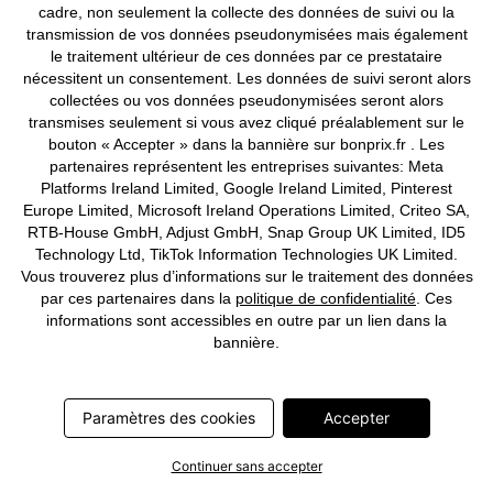
cadre, non seulement la collecte des données de suivi ou la
Lot de 2 soutiens-gorge
Lot de 2 soutiens-gorge coton
transmission de vos données pseudonymisées mais également
fermeture devant sans
sans armatures
le traitement ultérieur de ces données par ce prestataire
armatures avec coton
CHF 29,95
nécessitent un consentement. Les données de suivi seront alors
CHF 33,90
collectées ou vos données pseudonymisées seront alors
transmises seulement si vous avez cliqué préalablement sur le
bouton « Accepter » dans la bannière sur bonprix.fr . Les
partenaires représentent les entreprises suivantes: Meta
Platforms Ireland Limited, Google Ireland Limited, Pinterest
Europe Limited, Microsoft Ireland Operations Limited, Criteo SA,
RTB-House GmbH, Adjust GmbH, Snap Group UK Limited, ID5
Technology Ltd, TikTok Information Technologies UK Limited.
Vous trouverez plus d’informations sur le traitement des données
par ces partenaires dans la
politique de confidentialité
. Ces
informations sont accessibles en outre par un lien dans la
bannière.
Paramètres des cookies
Accepter
Continuer sans accepter