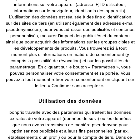
informations sur votre appareil (adresse IP, ID utilisateur,
Soutien-gorge de sport,
Lot de 3 soutiens-gorge coton
maintien fort
sans armatures
informations sur le navigateur, identifiants des appareils).
CHF 31,95
CHF 54,95
L’utilisation des données est réalisée à des fins d'identification
sur des sites de tiers (en utilisant également des adresses e-mail
pseudonymisées), pour vous adresser des publicités et contenus
personnalisés, mesurer l'impact des publicités et du contenu
ainsi que pour acquérir des informations sur les groupes cibles et
les développements de produits. Vous trouverez
ici
à tout
moment plus d’informations en matière de consentement (y
compris la possibilité de révocation) et sur les possibilités de
paramétrage. En cliquant sur le bouton « Paramètres », vous
pouvez personnaliser votre consentement et sa portée. Vous
pouvez à tout moment retirer votre consentement en cliquant sur
le lien « Continuer sans accepter ».
Utilisation des données
bonprix travaille avec des partenaires qui traitent les données
extraites de votre appareil (données de suivi) ou les données
que nous avons transmises de manière pseudonyme pour
optimiser nos publicités et à leurs fins personnelles (par ex.
établissements d’un profil) ou pour le compte de tiers. Dans ce