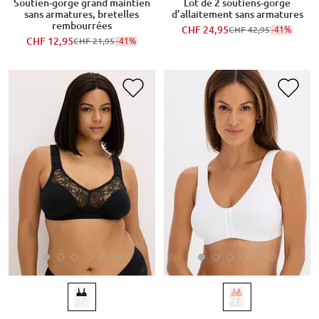
Soutien-gorge grand maintien
Lot de 2 soutiens-gorge
sans armatures, bretelles
d’allaitement sans armatures
rembourrées
CHF 24,95
-41%
CHF 42,95
CHF 12,95
-41%
CHF 21,95