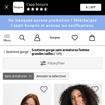
L’app bonprix
À l'app
Ne manquez aucune promotion ! Téléchargez
l’appli bonprix et activez les notifications.
Menu
Soutiens-gorge sans armatures femme
<
|
Soutiens-gorge
grandes tailles
(109)
Filtrer/Trier
Sans armatures
Annuler la sélection