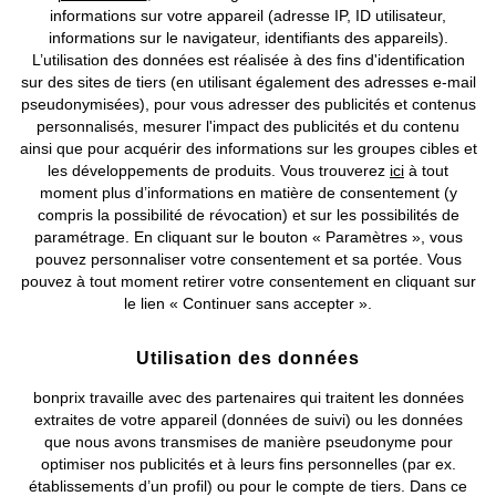
informations sur votre appareil (adresse IP, ID utilisateur,
informations sur le navigateur, identifiants des appareils).
L’utilisation des données est réalisée à des fins d'identification
sur des sites de tiers (en utilisant également des adresses e-mail
pseudonymisées), pour vous adresser des publicités et contenus
personnalisés, mesurer l'impact des publicités et du contenu
ainsi que pour acquérir des informations sur les groupes cibles et
les développements de produits. Vous trouverez
ici
à tout
moment plus d’informations en matière de consentement (y
compris la possibilité de révocation) et sur les possibilités de
paramétrage. En cliquant sur le bouton « Paramètres », vous
pouvez personnaliser votre consentement et sa portée. Vous
pouvez à tout moment retirer votre consentement en cliquant sur
le lien « Continuer sans accepter ».
Utilisation des données
bonprix travaille avec des partenaires qui traitent les données
extraites de votre appareil (données de suivi) ou les données
BONS PLANS
que nous avons transmises de manière pseudonyme pour
Robe de plage longue et
Combishort de plage en gaze de
optimiser nos publicités et à leurs fins personnelles (par ex.
transparente en mousseline
coton
légère
CHF 49,95
établissements d’un profil) ou pour le compte de tiers. Dans ce