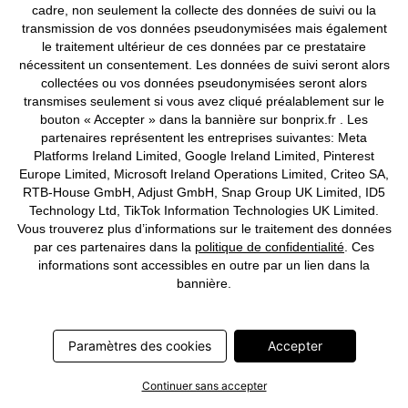
CHF 27,95
-22%
cadre, non seulement la collecte des données de suivi ou la
CHF 35,95
transmission de vos données pseudonymisées mais également
le traitement ultérieur de ces données par ce prestataire
nécessitent un consentement. Les données de suivi seront alors
collectées ou vos données pseudonymisées seront alors
transmises seulement si vous avez cliqué préalablement sur le
bouton « Accepter » dans la bannière sur bonprix.fr . Les
partenaires représentent les entreprises suivantes: Meta
Platforms Ireland Limited, Google Ireland Limited, Pinterest
Europe Limited, Microsoft Ireland Operations Limited, Criteo SA,
RTB-House GmbH, Adjust GmbH, Snap Group UK Limited, ID5
Technology Ltd, TikTok Information Technologies UK Limited.
Vous trouverez plus d’informations sur le traitement des données
par ces partenaires dans la
politique de confidentialité
. Ces
informations sont accessibles en outre par un lien dans la
bannière.
Paramètres des cookies
Accepter
Continuer sans accepter
Pantalon de plage en gaze de
Tunique de plage en gaze de