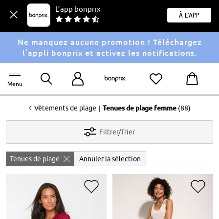
L’app bonprix
À l'app
Ne manquez aucune promotion ! Téléchargez
l’appli bonprix et activez les notifications.
Menu
<
|
Vêtements de plage
Tenues de plage femme
(88)
Filtrer/Trier
Tenues de plage
Annuler la sélection