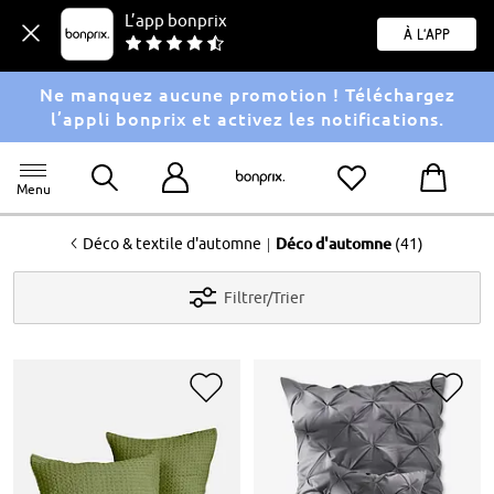
L’app bonprix
À l'app
Ne manquez aucune promotion ! Téléchargez
l’appli bonprix et activez les notifications.
Menu
<
|
Déco & textile d'automne
Déco d'automne
(41)
Filtrer/Trier