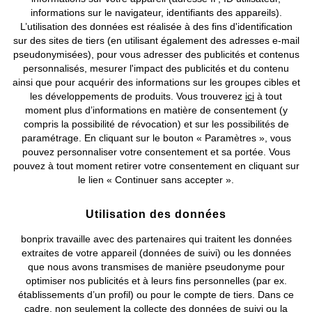
informations sur le navigateur, identifiants des appareils).
L’utilisation des données est réalisée à des fins d'identification
Nos Services
sur des sites de tiers (en utilisant également des adresses e-mail
pseudonymisées), pour vous adresser des publicités et contenus
personnalisés, mesurer l'impact des publicités et du contenu
Nos Collections
ainsi que pour acquérir des informations sur les groupes cibles et
les développements de produits. Vous trouverez
ici
à tout
Notre Entreprise
moment plus d’informations en matière de consentement (y
compris la possibilité de révocation) et sur les possibilités de
paramétrage. En cliquant sur le bouton « Paramètres », vous
Retrouvez bonprix sur
pouvez personnaliser votre consentement et sa portée. Vous
pouvez à tout moment retirer votre consentement en cliquant sur
le lien « Continuer sans accepter ».
Prix indiqués TVA comprise avec en sus
frais de port & de service
Utilisation des données
bonprix travaille avec des partenaires qui traitent les données
CGV
Données personnelles
Paramètres des cookies
extraites de votre appareil (données de suivi) ou les données
que nous avons transmises de manière pseudonyme pour
Mentions légales
Résilier le contrat
optimiser nos publicités et à leurs fins personnelles (par ex.
établissements d’un profil) ou pour le compte de tiers. Dans ce
©
2026 bonprix.
Tous droits réservés.
cadre, non seulement la collecte des données de suivi ou la