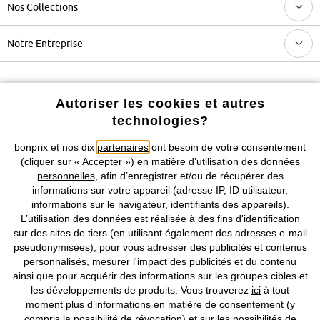
Nos Collections
Notre Entreprise
Retrouvez bonprix sur
Autoriser les cookies et autres
technologies?
bonprix et nos dix
partenaires
ont besoin de votre consentement
Prix indiqués TVA comprise avec en sus
frais de port & de service
(cliquer sur « Accepter ») en matière
d’utilisation des données
personnelles
, afin d’enregistrer et/ou de récupérer des
CGV
Données personnelles
Paramètres des cookies
informations sur votre appareil (adresse IP, ID utilisateur,
informations sur le navigateur, identifiants des appareils).
Mentions légales
Résilier le contrat
L’utilisation des données est réalisée à des fins d'identification
sur des sites de tiers (en utilisant également des adresses e-mail
©
2026 bonprix.
Tous droits réservés.
pseudonymisées), pour vous adresser des publicités et contenus
personnalisés, mesurer l'impact des publicités et du contenu
ainsi que pour acquérir des informations sur les groupes cibles et
les développements de produits. Vous trouverez
ici
à tout
moment plus d’informations en matière de consentement (y
Deutsch
Français
compris la possibilité de révocation) et sur les possibilités de