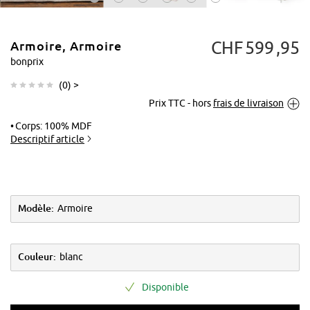
CHF
599
95
Armoire, Armoire
bonprix
(
0
) >
Prix TTC - hors
frais de livraison
Tapoter pour
agrandir
Corps: 100% MDF
Descriptif article
Modèle:
Armoire
Couleur:
blanc
Disponible