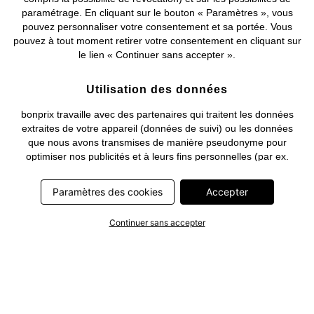
paramétrage. En cliquant sur le bouton « Paramètres », vous
pouvez personnaliser votre consentement et sa portée. Vous
pouvez à tout moment retirer votre consentement en cliquant sur
le lien « Continuer sans accepter ».
Utilisation des données
bonprix travaille avec des partenaires qui traitent les données
extraites de votre appareil (données de suivi) ou les données
que nous avons transmises de manière pseudonyme pour
optimiser nos publicités et à leurs fins personnelles (par ex.
établissements d’un profil) ou pour le compte de tiers. Dans ce
cadre, non seulement la collecte des données de suivi ou la
Paramètres des cookies
Accepter
transmission de vos données pseudonymisées mais également
le traitement ultérieur de ces données par ce prestataire
Continuer sans accepter
nécessitent un consentement. Les données de suivi seront alors
collectées ou vos données pseudonymisées seront alors
transmises seulement si vous avez cliqué préalablement sur le
bouton « Accepter » dans la bannière sur bonprix.fr . Les
partenaires représentent les entreprises suivantes: Meta
Platforms Ireland Limited, Google Ireland Limited, Pinterest
Europe Limited, Microsoft Ireland Operations Limited, Criteo SA,