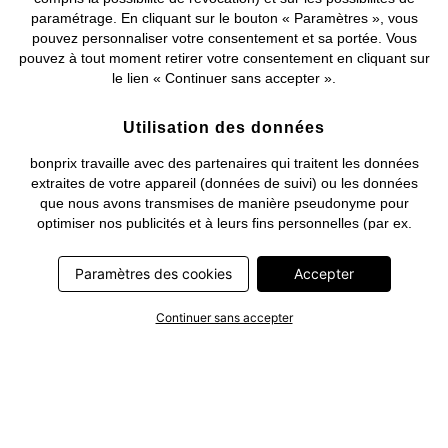
paramétrage. En cliquant sur le bouton « Paramètres », vous
pouvez personnaliser votre consentement et sa portée. Vous
pouvez à tout moment retirer votre consentement en cliquant sur
le lien « Continuer sans accepter ».
Utilisation des données
bonprix travaille avec des partenaires qui traitent les données
extraites de votre appareil (données de suivi) ou les données
que nous avons transmises de manière pseudonyme pour
optimiser nos publicités et à leurs fins personnelles (par ex.
établissements d’un profil) ou pour le compte de tiers. Dans ce
cadre, non seulement la collecte des données de suivi ou la
Paramètres des cookies
Accepter
transmission de vos données pseudonymisées mais également
le traitement ultérieur de ces données par ce prestataire
Continuer sans accepter
nécessitent un consentement. Les données de suivi seront alors
collectées ou vos données pseudonymisées seront alors
transmises seulement si vous avez cliqué préalablement sur le
bouton « Accepter » dans la bannière sur bonprix.fr . Les
partenaires représentent les entreprises suivantes: Meta
Platforms Ireland Limited, Google Ireland Limited, Pinterest
Europe Limited, Microsoft Ireland Operations Limited, Criteo SA,