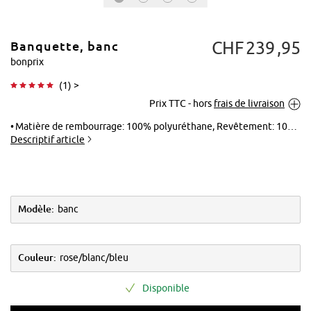
CHF
239
95
Banquette, banc
bonprix
(
1
) >
Prix TTC - hors
frais de livraison
Tapoter pour
agrandir
Matière de rembourrage: 100% polyuréthane, Revêtement: 100% coton
Descriptif article
Modèle:
banc
Couleur:
rose/blanc/bleu
Disponible