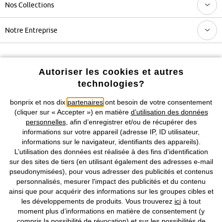
Nos Collections
Notre Entreprise
Retrouvez bonprix sur
Autoriser les cookies et autres
technologies?
bonprix et nos dix
partenaires
ont besoin de votre consentement
Prix indiqués TVA comprise avec en sus
frais de port & de service
(cliquer sur « Accepter ») en matière
d’utilisation des données
personnelles
, afin d’enregistrer et/ou de récupérer des
CGV
Données personnelles
Paramètres des cookies
informations sur votre appareil (adresse IP, ID utilisateur,
informations sur le navigateur, identifiants des appareils).
Mentions légales
Résilier le contrat
L’utilisation des données est réalisée à des fins d'identification
sur des sites de tiers (en utilisant également des adresses e-mail
©
2026 bonprix.
Tous droits réservés.
pseudonymisées), pour vous adresser des publicités et contenus
personnalisés, mesurer l'impact des publicités et du contenu
ainsi que pour acquérir des informations sur les groupes cibles et
les développements de produits. Vous trouverez
ici
à tout
moment plus d’informations en matière de consentement (y
Deutsch
Français
compris la possibilité de révocation) et sur les possibilités de