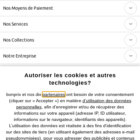
Nos Moyens de Paiement
Nos Services
Nos Collections
Notre Entreprise
Autoriser les cookies et autres
Retrouvez bonprix sur
technologies?
bonprix et nos dix
partenaires
ont besoin de votre consentement
(cliquer sur « Accepter ») en matière
d’utilisation des données
Prix indiqués TVA comprise avec en sus
frais de port & de service
personnelles
, afin d’enregistrer et/ou de récupérer des
informations sur votre appareil (adresse IP, ID utilisateur,
CGV
Données personnelles
Paramètres des cookies
informations sur le navigateur, identifiants des appareils).
L’utilisation des données est réalisée à des fins d'identification
Mentions légales
Résilier le contrat
sur des sites de tiers (en utilisant également des adresses e-mail
pseudonymisées), pour vous adresser des publicités et contenus