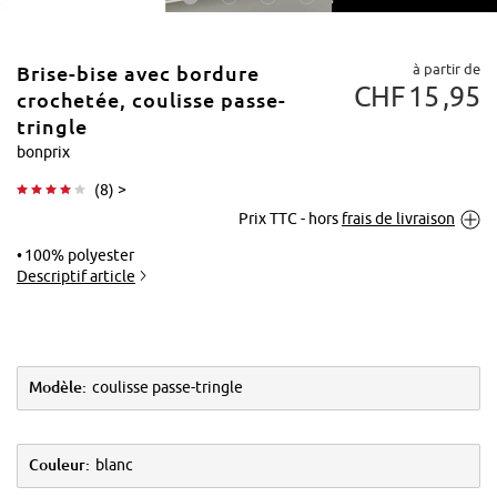
à partir de
Brise-bise avec bordure
CHF
15
95
crochetée, coulisse passe-
tringle
bonprix
Tapoter pour
(
8
) >
agrandir
Prix TTC - hors
frais de livraison
100% polyester
Descriptif article
Modèle:
coulisse passe-tringle
Couleur:
blanc