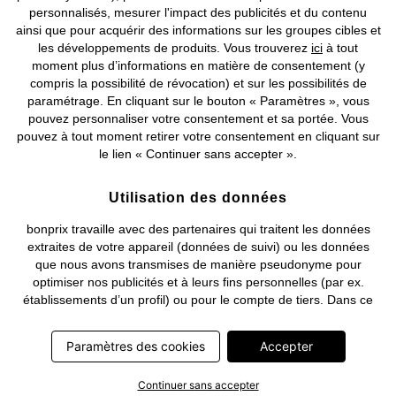
©
2026 bonprix.
Tous droits réservés.
personnalisés, mesurer l'impact des publicités et du contenu
ainsi que pour acquérir des informations sur les groupes cibles et
les développements de produits. Vous trouverez
ici
à tout
moment plus d’informations en matière de consentement (y
compris la possibilité de révocation) et sur les possibilités de
Deutsch
Français
paramétrage. En cliquant sur le bouton « Paramètres », vous
pouvez personnaliser votre consentement et sa portée. Vous
pouvez à tout moment retirer votre consentement en cliquant sur
le lien « Continuer sans accepter ».
Utilisation des données
bonprix travaille avec des partenaires qui traitent les données
extraites de votre appareil (données de suivi) ou les données
que nous avons transmises de manière pseudonyme pour
optimiser nos publicités et à leurs fins personnelles (par ex.
établissements d’un profil) ou pour le compte de tiers. Dans ce
cadre, non seulement la collecte des données de suivi ou la
transmission de vos données pseudonymisées mais également
Paramètres des cookies
Accepter
le traitement ultérieur de ces données par ce prestataire
nécessitent un consentement. Les données de suivi seront alors
Continuer sans accepter
collectées ou vos données pseudonymisées seront alors