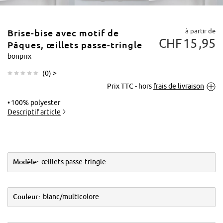
à partir de
Brise-bise avec motif de
CHF
15
95
Pâques, œillets passe-tringle
bonprix
(
0
) >
Tapoter pour
Prix TTC - hors
frais de livraison
agrandir
100% polyester
Descriptif article
Modèle:
œillets passe-tringle
Couleur:
blanc/multicolore