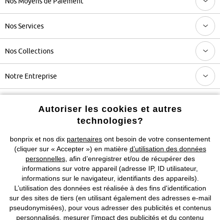
Nos Moyens de Paiement
Nos Services
Nos Collections
Notre Entreprise
Retrouvez bonprix sur
Autoriser les cookies et autres
technologies?
bonprix et nos dix
partenaires
ont besoin de votre consentement
Prix indiqués TVA comprise avec en sus
frais de port & de service
(cliquer sur « Accepter ») en matière
d’utilisation des données
personnelles
, afin d’enregistrer et/ou de récupérer des
informations sur votre appareil (adresse IP, ID utilisateur,
CGV
Données personnelles
Paramètres des cookies
informations sur le navigateur, identifiants des appareils).
L’utilisation des données est réalisée à des fins d'identification
Mentions légales
Résilier le contrat
sur des sites de tiers (en utilisant également des adresses e-mail
pseudonymisées), pour vous adresser des publicités et contenus
©
2026 bonprix.
Tous droits réservés.
personnalisés, mesurer l'impact des publicités et du contenu