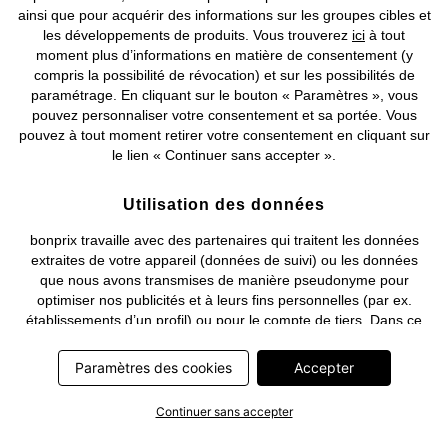
ainsi que pour acquérir des informations sur les groupes cibles et
les développements de produits. Vous trouverez
ici
à tout
moment plus d’informations en matière de consentement (y
compris la possibilité de révocation) et sur les possibilités de
Deutsch
Français
paramétrage. En cliquant sur le bouton « Paramètres », vous
pouvez personnaliser votre consentement et sa portée. Vous
pouvez à tout moment retirer votre consentement en cliquant sur
le lien « Continuer sans accepter ».
Utilisation des données
bonprix travaille avec des partenaires qui traitent les données
extraites de votre appareil (données de suivi) ou les données
que nous avons transmises de manière pseudonyme pour
optimiser nos publicités et à leurs fins personnelles (par ex.
établissements d’un profil) ou pour le compte de tiers. Dans ce
cadre, non seulement la collecte des données de suivi ou la
transmission de vos données pseudonymisées mais également
Paramètres des cookies
Accepter
le traitement ultérieur de ces données par ce prestataire
nécessitent un consentement. Les données de suivi seront alors
Continuer sans accepter
collectées ou vos données pseudonymisées seront alors
transmises seulement si vous avez cliqué préalablement sur le