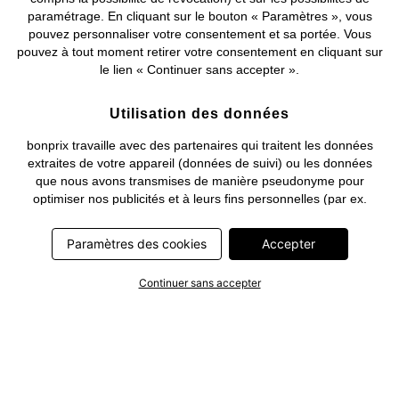
paramétrage. En cliquant sur le bouton « Paramètres », vous
pouvez personnaliser votre consentement et sa portée. Vous
pouvez à tout moment retirer votre consentement en cliquant sur
le lien « Continuer sans accepter ».
Utilisation des données
bonprix travaille avec des partenaires qui traitent les données
extraites de votre appareil (données de suivi) ou les données
que nous avons transmises de manière pseudonyme pour
optimiser nos publicités et à leurs fins personnelles (par ex.
établissements d’un profil) ou pour le compte de tiers. Dans ce
cadre, non seulement la collecte des données de suivi ou la
Paramètres des cookies
Accepter
transmission de vos données pseudonymisées mais également
le traitement ultérieur de ces données par ce prestataire
Continuer sans accepter
nécessitent un consentement. Les données de suivi seront alors
collectées ou vos données pseudonymisées seront alors
transmises seulement si vous avez cliqué préalablement sur le
bouton « Accepter » dans la bannière sur bonprix.fr . Les
partenaires représentent les entreprises suivantes: Meta
Platforms Ireland Limited, Google Ireland Limited, Pinterest
Europe Limited, Microsoft Ireland Operations Limited, Criteo SA,