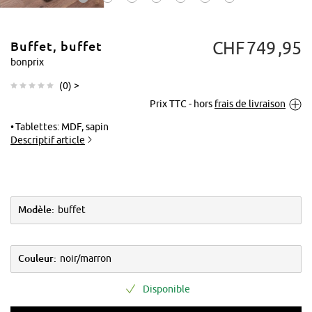
CHF
749
95
Buffet, buffet
bonprix
(
0
) >
Prix TTC - hors
frais de livraison
Tapoter pour
agrandir
Tablettes: MDF, sapin
Descriptif article
Modèle:
buffet
Couleur:
noir/marron
Disponible