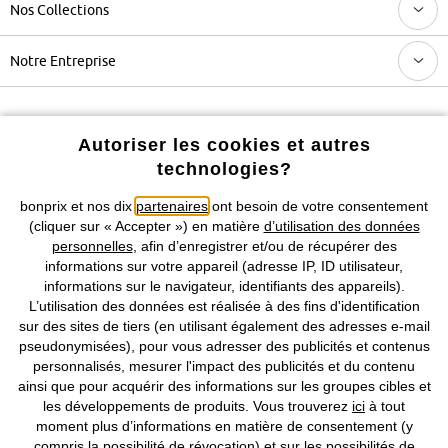
Nos Collections
Notre Entreprise
Retrouvez bonprix sur
Autoriser les cookies et autres
technologies?
bonprix et nos dix
partenaires
ont besoin de votre consentement
Prix indiqués TVA comprise avec en sus
frais de port & de service
(cliquer sur « Accepter ») en matière
d’utilisation des données
personnelles
, afin d’enregistrer et/ou de récupérer des
CGV
Données personnelles
Paramètres des cookies
informations sur votre appareil (adresse IP, ID utilisateur,
informations sur le navigateur, identifiants des appareils).
Mentions légales
Résilier le contrat
L’utilisation des données est réalisée à des fins d'identification
sur des sites de tiers (en utilisant également des adresses e-mail
©
2026 bonprix.
Tous droits réservés.
pseudonymisées), pour vous adresser des publicités et contenus
personnalisés, mesurer l'impact des publicités et du contenu
ainsi que pour acquérir des informations sur les groupes cibles et
les développements de produits. Vous trouverez
ici
à tout
moment plus d’informations en matière de consentement (y
Deutsch
Français
compris la possibilité de révocation) et sur les possibilités de