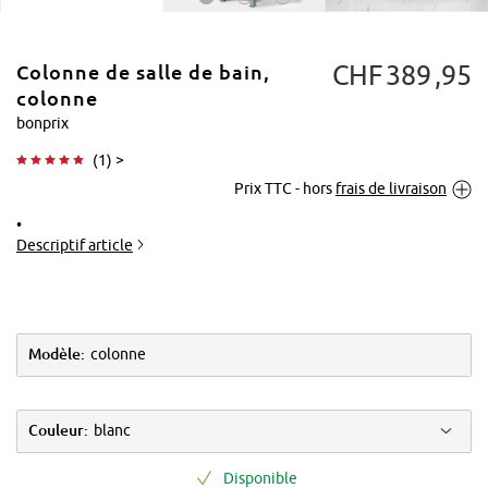
CHF
389
95
Colonne de salle de bain,
colonne
bonprix
(
1
) >
Tapoter pour
Prix TTC - hors
frais de livraison
agrandir
Descriptif article
Modèle:
colonne
Couleur:
blanc
Disponible