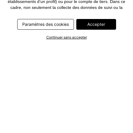
établissements d’un profil) ou pour le compte de tiers. Dans ce
cadre, non seulement la collecte des données de suivi ou la
transmission de vos données pseudonymisées mais également
le traitement ultérieur de ces données par ce prestataire
Paramètres des cookies
Accepter
nécessitent un consentement. Les données de suivi seront alors
collectées ou vos données pseudonymisées seront alors
transmises seulement si vous avez cliqué préalablement sur le
Continuer sans accepter
bouton « Accepter » dans la bannière sur bonprix.fr . Les
partenaires représentent les entreprises suivantes: Meta
Platforms Ireland Limited, Google Ireland Limited, Pinterest
Europe Limited, Microsoft Ireland Operations Limited, Criteo SA,
RTB-House GmbH, Adjust GmbH, Snap Group UK Limited, ID5
Technology Ltd, TikTok Information Technologies UK Limited.
Vous trouverez plus d’informations sur le traitement des données
par ces partenaires dans la
politique de confidentialité
. Ces
informations sont accessibles en outre par un lien dans la
bannière.