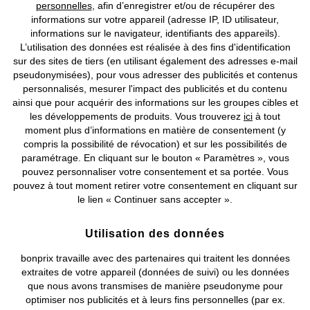
personnelles
, afin d’enregistrer et/ou de récupérer des
Prix indiqués TVA comprise avec en sus
frais de port & de service
informations sur votre appareil (adresse IP, ID utilisateur,
informations sur le navigateur, identifiants des appareils).
CGV
Données personnelles
Paramètres des cookies
L’utilisation des données est réalisée à des fins d'identification
sur des sites de tiers (en utilisant également des adresses e-mail
pseudonymisées), pour vous adresser des publicités et contenus
Mentions légales
Résilier le contrat
personnalisés, mesurer l'impact des publicités et du contenu
ainsi que pour acquérir des informations sur les groupes cibles et
©
2026 bonprix.
Tous droits réservés.
les développements de produits. Vous trouverez
ici
à tout
moment plus d’informations en matière de consentement (y
compris la possibilité de révocation) et sur les possibilités de
paramétrage. En cliquant sur le bouton « Paramètres », vous
pouvez personnaliser votre consentement et sa portée. Vous
Deutsch
Français
pouvez à tout moment retirer votre consentement en cliquant sur
le lien « Continuer sans accepter ».
Utilisation des données
bonprix travaille avec des partenaires qui traitent les données
extraites de votre appareil (données de suivi) ou les données
que nous avons transmises de manière pseudonyme pour
optimiser nos publicités et à leurs fins personnelles (par ex.