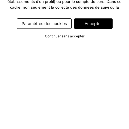
établissements d’un profil) ou pour le compte de tiers. Dans ce
cadre, non seulement la collecte des données de suivi ou la
transmission de vos données pseudonymisées mais également
le traitement ultérieur de ces données par ce prestataire
Paramètres des cookies
Accepter
nécessitent un consentement. Les données de suivi seront alors
collectées ou vos données pseudonymisées seront alors
transmises seulement si vous avez cliqué préalablement sur le
Continuer sans accepter
bouton « Accepter » dans la bannière sur bonprix.fr . Les
partenaires représentent les entreprises suivantes: Meta
Platforms Ireland Limited, Google Ireland Limited, Pinterest
Europe Limited, Microsoft Ireland Operations Limited, Criteo SA,
RTB-House GmbH, Adjust GmbH, Snap Group UK Limited, ID5
Technology Ltd, TikTok Information Technologies UK Limited.
Vous trouverez plus d’informations sur le traitement des données
par ces partenaires dans la
politique de confidentialité
. Ces
informations sont accessibles en outre par un lien dans la
bannière.