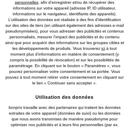
personnelles
, afin d’enregistrer et/ou de récupérer des
Prix indiqués TVA comprise avec en sus
frais de port & de service
informations sur votre appareil (adresse IP, ID utilisateur,
informations sur le navigateur, identifiants des appareils).
CGV
Données personnelles
Paramètres des cookies
L’utilisation des données est réalisée à des fins d'identification
sur des sites de tiers (en utilisant également des adresses e-mail
pseudonymisées), pour vous adresser des publicités et contenus
Mentions légales
Résilier le contrat
personnalisés, mesurer l'impact des publicités et du contenu
ainsi que pour acquérir des informations sur les groupes cibles et
©
2026 bonprix.
Tous droits réservés.
les développements de produits. Vous trouverez
ici
à tout
moment plus d’informations en matière de consentement (y
compris la possibilité de révocation) et sur les possibilités de
paramétrage. En cliquant sur le bouton « Paramètres », vous
pouvez personnaliser votre consentement et sa portée. Vous
Deutsch
Français
pouvez à tout moment retirer votre consentement en cliquant sur
le lien « Continuer sans accepter ».
Utilisation des données
bonprix travaille avec des partenaires qui traitent les données
extraites de votre appareil (données de suivi) ou les données
que nous avons transmises de manière pseudonyme pour
optimiser nos publicités et à leurs fins personnelles (par ex.